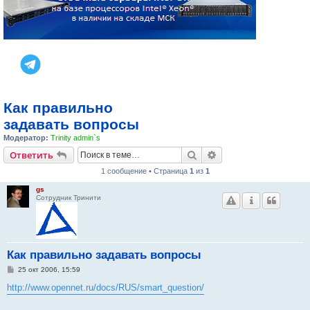
Как правильно
задавать вопросы
Модератор:
Trinity admin`s
Поиск
Расширенный поис
Ответить
1 сообщение • Страница
1
из
1
gs
Сотрудник Тринити
Как правильно задавать вопросы
С
25 окт 2006, 15:59
о
о
http://www.opennet.ru/docs/RUS/smart_question/
б
щ