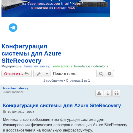
Конфигурация
системы для Azure
SiteRecovery
Модераторы:
borschev_alexey
,
Trinity admin`s
,
Free-lance moderator`s
Поиск
Расширен
Ответить
1 сообщение • Страница
1
из
1
borschev_alexey
Junior member
Конфигурация системы для Azure SiteRecovery
С
10 окт 2017, 15:36
о
о
Минимальные требования к конфигурации системы для
б
бэкапирования физических серверов с помощью Azure SiteRecovery
щ
е
и восстановления на локальную инфраструктуру.
н