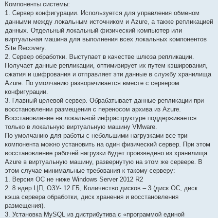
Компоненты системы:
и
е
1. Сервер конфигурации. Используется для управления обменом
данными между локальным источником и Azure, а также репликацией
данных. Отдельный локальный физический компьютер или
виртуальная машина для выполнения всех локальных компонентов
Site Recovery.
2. Сервер обработки. Выступает в качестве шлюза репликации.
Получает данные репликации, оптимизирует их путем кэширования,
сжатия и шифрования и отправляет эти данные в службу хранилища
Azure. По умолчанию разворачивается вместе с сервером
конфигурации.
3. Главный целевой сервер. Обрабатывает данные репликации при
восстановлении размещения с переносом архива из Azure.
Восстановление на локальной инфраструктуре поддерживается
только в локальную виртуальную машину VMware.
По умолчанию для работы с небольшими нагрузками все три
компонента можно установить на один физический сервер. При этом
восстановление рабочей нагрузки будет произведено из хранилища
Azure в виртуальную машину, развернутую на этом же сервере. В
этом случае минимальные требования к такому серверу:
1. Версия ОС не ниже Windows Server 2012 R2
2. 8 ядер ЦП, ОЗУ- 12 ГБ, Количество дисков – 3 (диск ОС, диск
кэша сервера обработки, диск хранения и восстановления
размещения).
3. Установка MySQL из дистрибутива с «программой единой