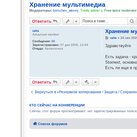
Хранение мультимедиа
Модераторы:
borschev_alexey
,
Trinity admin`s
,
Free-lance moderator
П
Ответить
Хранение м
rahs
Advanced member
С
rahs
»
24 сен 202
Сообщения:
98
о
Зарегистрирован:
07 дек 2009, 13:44
о
Здравствуйте
Откуда:
Архангельск
б
щ
е
Есть задача - х
н
Stornext, основн
и
е
Есть ли еще в п
Быстрые действия
Ответить
Вернуться в «Резервное копирования / Защита / Сохране
КТО СЕЙЧАС НА КОНФЕРЕНЦИИ
Сейчас этот форум просматривают: нет зарегистрированных пользо
Список форумов