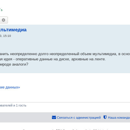
`s
оиск
Расширенный поиск
ультимедиа
0, 15:10
ранить неопределенно долго неопределенный объем мультимедиа, в осно
ая идея - оперативные данные на диске, архивные на ленте.
рироде аналоги?
ние данных»
вателей и 1 гость
Связаться с администрацией
Наша команда