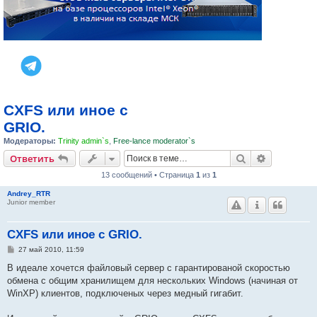
CXFS или иное с
GRIO.
Модераторы:
Trinity admin`s
,
Free-lance moderator`s
Поиск
Расширен
Ответить
13 сообщений • Страница
1
из
1
Andrey_RTR
Junior member
CXFS или иное с GRIO.
С
27 май 2010, 11:59
о
о
В идеале хочется файловый сервер с гарантированой скоростью
б
обмена с общим хранилищем для нескольких Windows (начиная от
щ
е
WinXP) клиентов, подключеных через медный гигабит.
н
и
е