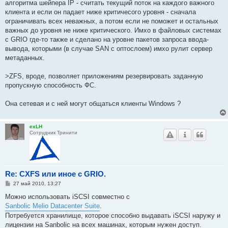
алгоритма шейпера IP - считать текущий поток на каждого важного
клиента и если он падает ниже критичесого уровня - сначала
ограничивать всех неважных, а потом если не поможет и остальных
важных до уровня не ниже критического. Имхо в файловых системах
с GRIO где-то также и сделано на уровне пакетов запроса ввода-
вывода, которыми (в случае SAN с оптослоем) имхо рулит сервер
метаданных.
>ZFS, вроде, позволяет приложениям резервировать заданную
пропускную способность ФС.
Она сетевая и с ней могут общаться клиенты Windows ?
exLH
Сотрудник Тринити
Re: CXFS или иное с GRIO.
С
27 май 2010, 13:27
о
о
Можно использовать iSCSI совместно с
б
Sanbolic Melio Datacenter Suite
.
щ
е
Потребуется хранилище, которое способно выдавать iSCSI наружу и
н
лицензии на Sanbolic на всех машинах, которым нужен доступ.
и