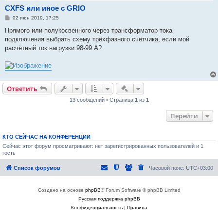
CXFS или иное с GRIO
С
02 июн 2019, 17:25
о
о
Прямого или полукосвенного через трансформатор тока
б
подключения выбрать схему трёхфазного счётчика, если мой
щ
е
расчётный ток нагрузки 98-99 А?
н
и
е
Быстрые действия
Ответить
13 сообщений • Страница
1
из
1
Перейти
КТО СЕЙЧАС НА КОНФЕРЕНЦИИ
Сейчас этот форум просматривают: нет зарегистрированных пользователей и 1
гость
Список форумов
Часовой пояс:
UTC+03:00
Создано на основе
phpBB
® Forum Software © phpBB Limited
Русская поддержка phpBB
Конфиденциальность
|
Правила