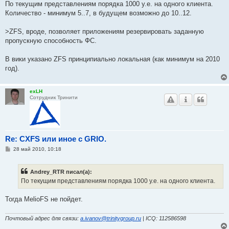
По текущим представлениям порядка 1000 у.е. на одного клиента.
Количество - минимум 5..7, в будущем возможно до 10..12.
>ZFS, вроде, позволяет приложениям резервировать заданную
пропускную способность ФС.
В вики указано ZFS принципиально локальная (как минимум на 2010
год).
exLH
Сотрудник Тринити
Re: CXFS или иное с GRIO.
С
28 май 2010, 10:18
о
о
б
Andrey_RTR писал(а):
щ
е
По текущим представлениям порядка 1000 у.е. на одного клиента.
н
и
е
Тогда MelioFS не пойдет.
Почтовый адрес для связи:
a.ivanov@trinitygroup.ru
| ICQ: 112586598