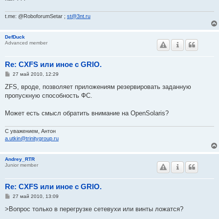
t.me: @RoboforumSetar ;
st@3nt.ru
DefDuck
Advanced member
Re: CXFS или иное с GRIO.
С
27 май 2010, 12:29
о
о
ZFS, вроде, позволяет приложениям резервировать заданную
б
пропускную способность ФС.
щ
е
н
Может есть смысл обратить внимание на OpenSolaris?
и
е
C уважением, Антон
a.utkin@trinitygroup.ru
Andrey_RTR
Junior member
Re: CXFS или иное с GRIO.
С
27 май 2010, 13:09
о
о
>Вопрос только в перегрузке сетевухи или винты ложатся?
б