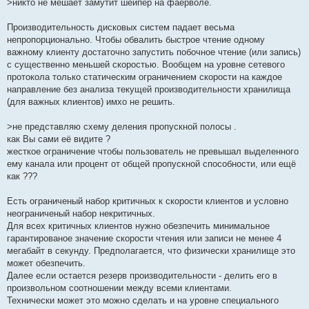
>никто не мешает замутит шейпер на фаерволе.
Производительность дисковых систем падает весьма
непропорционально. Чтобы обвалить быстрое чтение одному
важному клиенту достаточно запустить побочное чтение (или запись)
с существенно меньшей скоростью. Вообщем на уровне сетевого
протокола только статическим ограничением скорости на каждое
направление без анализа текущей производительности хранилища
(для важных клиентов) имхо не решить.
>не представляю схему деления пропускной полосы .
как Вы сами её видите ?
жесткое ограничение чтобы пользователь не превышал выделенного
ему канала или процент от общей пропускной способности, или ещё
как ???
Есть ограниченый набор критичных к скорости клиентов и условно
неограниченый набор некритичных.
Для всех критичных клиентов нужно обезпечить минимальное
гарантированое значение скорости чтения или записи не менее 4
мегабайт в секунду. Предполагается, что физически хранилище это
может обезпечить.
Далее если остается резерв производительности - делить его в
произвольном соотношении между всеми клиентами.
Технически может это можно сделать и на уровне специального