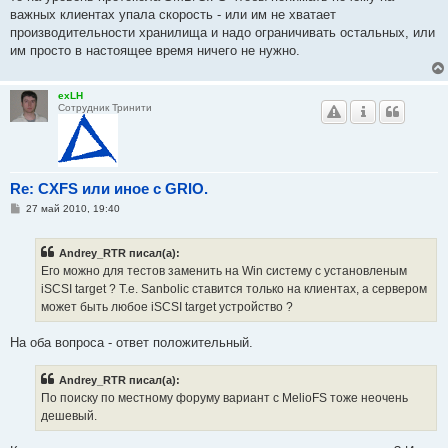
важных клиентах упала скорость - или им не хватает
производительности хранилища и надо ограничивать остальных, или
им просто в настоящее время ничего не нужно.
exLH
Сотрудник Тринити
Re: CXFS или иное с GRIO.
С
27 май 2010, 19:40
о
о
б
Andrey_RTR писал(а):
щ
е
Его можно для тестов заменить на Win систему с установленым
н
iSCSI target ? Т.е. Sanbolic ставится только на клиентах, а сервером
и
е
может быть любое iSCSI target устройство ?
На оба вопроса - ответ положительный.
Andrey_RTR писал(а):
По поиску по местному форуму вариант с MelioFS тоже неочень
дешевый.