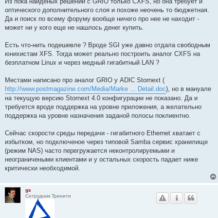
Из пока найденых решений с GRIO только CXFS, но она требует и
оптического дополнительного слоя и похоже неочень то бюджетная.
Да и поиск по всему форуму вообще ничего про нее не находит -
может ни у кого еще не нашлось денег купить.
Есть что-нить подешевле ? Вроде SGI уже давно отдала свободным
юнихистам XFS. Тогда может реально построить аналог CXFS на
безплатном Linux и через медный гигабитный LAN ?
Местами написано про аналог GRIO у ADIC Stornext (
http://www.postmagazine.com/Media/Marke ... Detail.doc
), но в мануале
на текущую версию Stornext 4.0 конфигурации не показано. Да и
требуется вроде поддержка на уровне приложения, а желательно
поддержка на уровне назначения заданой полосы поклиентно.
Сейчас скорости среды передачи - гигабитного Ethernet хватает с
избытком, но подключеное через типовой Samba сервис хранилище
(режим NAS) часто перегружается неконтролируемыми и
неограничеными клиентами и у остальных скорость падает ниже
критически необходимой.
gs
Сотрудник Тринити