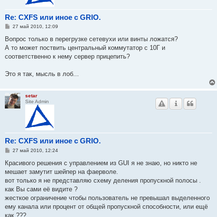
Re: CXFS или иное с GRIO.
С
27 май 2010, 12:09
о
о
Вопрос только в перегрузке сетевухи или винты ложатся?
б
А то может поствить центральный коммутатор с 10Г и
щ
е
соответственно к нему сервер прицепить?
н
и
е
Это я так, мысль в лоб...
setar
Site Admin
Re: CXFS или иное с GRIO.
С
27 май 2010, 12:24
о
о
Красивого решения c управлением из GUI я не знаю, но никто не
б
мешает замутит шейпер на фаерволе.
щ
е
вот только я не представляю схему деления пропускной полосы .
н
как Вы сами её видите ?
и
е
жесткое ограничение чтобы пользователь не превышал выделенного
ему канала или процент от общей пропускной способности, или ещё
как ???