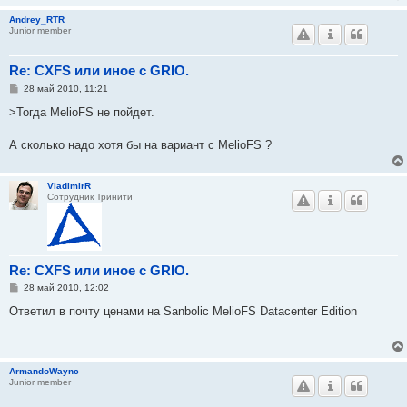
Andrey_RTR
Junior member
Re: CXFS или иное с GRIO.
С
28 май 2010, 11:21
о
о
>Тогда MelioFS не пойдет.
б
щ
е
А сколько надо хотя бы на вариант с MelioFS ?
н
и
е
VladimirR
Сотрудник Тринити
Re: CXFS или иное с GRIO.
С
28 май 2010, 12:02
о
о
Ответил в почту ценами на Sanbolic MelioFS Datacenter Edition
б
щ
е
н
и
ArmandoWaync
е
Junior member