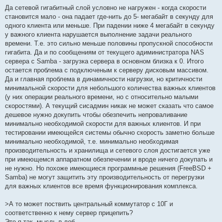
щ
е
Да сетевой гигабитный слой условно не нагружен - когда скорости
н
становится мало - она падает где-нить до 5- мегабайт в секунду для
и
е
одного клиента или меньше. При падении ниже 4 мегабайт в секунду
у важного клиента нарушается выполнение задачи реального
времени. Т.е. это сильно меньше половины пропускной способности
гигабита. Да и по сообщениям от текущего адиминистратора NAS
сервера с Samba - загрузка сервера в основном близка к 0. Итого
остается проблема с подключеным к серверу дисковым массивом.
Да и главная проблема в динамичности нагрузки, но критичности
минимальной скорости для небольшого количества важных клиентов
(у них операции реального времени, но с относительно малыми
скоростями). А текущий сисадмин никак не может сказать что самое
дешевое нужно докупить чтобы обезпечить непроваливание
минимально необходимой скорости для важных клиентов. И при
тестировании имеющейся системы обычно скорость заметно больше
минимально необходимой, т.е. минимально необходимая
производительность и хранилища и сетевого слоя достигается уже
при имеющемся аппаратном обезпечении и вроде ничего докупать и
не нужно. Но похоже имеющиеся программные решения (FreeBSD +
Samba) не могут защитить эту производительность от перегрузки
для важных клиентов все время функционирования комплекса.
>А то может поствить центральный коммутатор с 10Г и
соответственно к нему сервер прицепить?
Это я так, мысль в лоб...