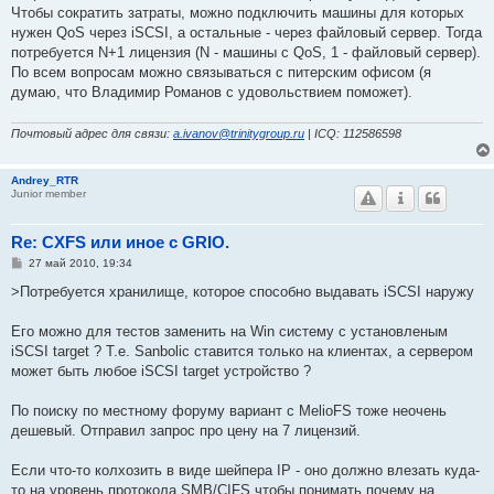
е
Чтобы сократить затраты, можно подключить машины для которых
нужен QoS через iSCSI, а остальные - через файловый сервер. Тогда
потребуется N+1 лицензия (N - машины с QoS, 1 - файловый сервер).
По всем вопросам можно связываться с питерским офисом (я
думаю, что Владимир Романов с удовольствием поможет).
Почтовый адрес для связи:
a.ivanov@trinitygroup.ru
| ICQ: 112586598
Andrey_RTR
Junior member
Re: CXFS или иное с GRIO.
С
27 май 2010, 19:34
о
о
>Потребуется хранилище, которое способно выдавать iSCSI наружу
б
щ
е
Его можно для тестов заменить на Win систему с установленым
н
iSCSI target ? Т.е. Sanbolic ставится только на клиентах, а сервером
и
е
может быть любое iSCSI target устройство ?
По поиску по местному форуму вариант с MelioFS тоже неочень
дешевый. Отправил запрос про цену на 7 лицензий.
Если что-то колхозить в виде шейпера IP - оно должно влезать куда-
то на уровень протокола SMB/CIFS чтобы понимать почему на