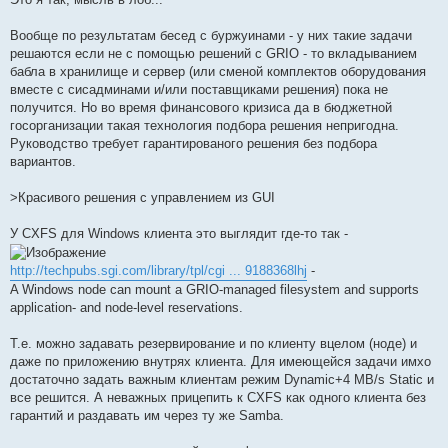
Вообще по результатам бесед с буржуинами - у них такие задачи
решаются если не с помощью решений с GRIO - то вкладыванием
бабла в хранилище и сервер (или сменой комплектов оборудования
вместе с сисадминами и/или поставщиками решения) пока не
получится. Но во время финансового кризиса да в бюджетной
госорганизации такая технология подбора решения непригодна.
Руководство требует гарантированого решения без подбора
вариантов.
>Красивого решения c управлением из GUI
У CXFS для Windows клиента это выглядит где-то так -
http://techpubs.sgi.com/library/tpl/cgi ... 9188368lhj
-
A Windows node can mount a GRIO-managed filesystem and supports
application- and node-level reservations.
Т.е. можно задавать резервирование и по клиенту вцелом (ноде) и
даже по приложению внутрях клиента. Для имеющейся задачи имхо
достаточно задать важным клиентам режим Dynamic+4 MB/s Static и
все решится. А неважных прицепить к CXFS как одного клиента без
гарантий и раздавать им через ту же Samba.