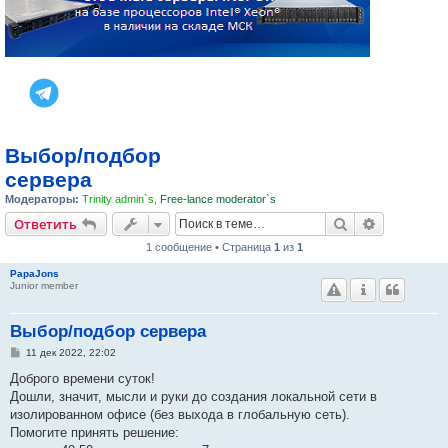
Выбор/подбор
сервера
Модераторы:
Trinity admin`s
,
Free-lance moderator`s
Поиск
Расширен
Ответить
1 сообщение • Страница
1
из
1
PapaJons
Junior member
Выбор/подбор сервера
С
11 дек 2022, 22:02
о
о
Доброго времени суток!
б
Дошли, значит, мысли и руки до создания локальной сети в
щ
е
изолированном офисе (без выхода в глобальную сеть).
н
Помогите принять решение:
и
е