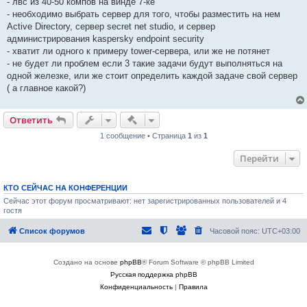
- лвс из 40-50 компов на винде 7-ке
- необходимо выбрать сервер для того, чтобы разместить на нем
Active Directory, сервер secret net studio, и сервер
администрирования kaspersky endpoint security
- хватит ли одного к примеру tower-сервера, или же не потянет
- не будет ли проблем если 3 такие задачи будут выполняться на
одной железке, или же стоит определить каждой задаче свой сервер
( а главное какой?)
Быстрые действия
Ответить
1 сообщение • Страница
1
из
1
Перейти
КТО СЕЙЧАС НА КОНФЕРЕНЦИИ
Сейчас этот форум просматривают: нет зарегистрированных пользователей и 4
гостя
Список форумов
Часовой пояс:
UTC+03:00
Создано на основе
phpBB
® Forum Software © phpBB Limited
Русская поддержка phpBB
Конфиденциальность
|
Правила