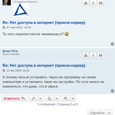
Сотрудник Тринити
Re: Нет доступа в интернет (прокси-сервер)
С
27 июн 2012, 14:43
о
о
Ты чего некропостингом занимаешься?
б
щ
е
н
и
Демин Пётр
е
Junior member
Re: Нет доступа в интернет (прокси-сервер)
С
13 авг 2020, 11:31
о
о
А почему нельзя установить такую же программу на своём
б
компьютере и установить такие же настройки. По сути ничего не
щ
е
измениться, что дома, что в офисе.
н
и
е
Быстрые действия
Ответить
5 сообщений • Страница
1
из
1
Перейти