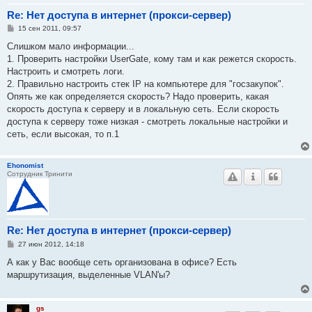
Re: Нет доступа в интернет (прокси-сервер)
С
15 сен 2011, 09:57
о
о
Слишком мало информации...
б
1. Проверить настройки UserGate, кому там и как режется скорость.
щ
е
Настроить и смотреть логи.
н
2. Правильно настроить стек IP на компьютере для "госзакупок".
и
е
Опять же как определяется скорость? Надо проверить, какая
скорость доступа к серверу и в локальную сеть. Если скорость
доступа к серверу тоже низкая - смотреть локальные настройки и
сеть, если высокая, то п.1
Ehonomist
Сотрудник Тринити
Re: Нет доступа в интернет (прокси-сервер)
С
27 июн 2012, 14:18
о
о
А как у Вас вообще сеть организована в офисе? Есть
б
маршрутизация, выделенные VLAN'ы?
щ
е
н
и
gs
е