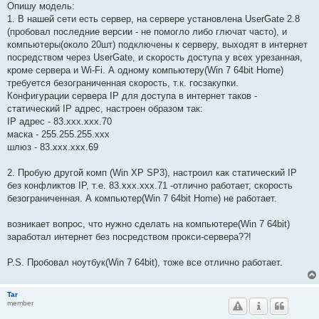
Опишу модель:
и
е
1. В нашей сети есть сервер, на сервере установлена UserGate 2.8
(пробовал последние версии - не помогло либо глючат часто), и
компьютеры(около 20шт) подключены к серверу, выходят в интернет
посредством через UserGate, и скорость доступа у всех урезанная,
кроме сервера и Wi-Fi. А одному компьютеру(Win 7 64bit Home)
требуется безограниченная скорость, т.к. госзакупки.
Конфигурации сервера IP для доступа в интернет таков -
статический IP адрес, настроен образом так:
IP адрес - 83.ххх.ххх.70
маска - 255.255.255.ххх
шлюз - 83.ххх.ххх.69
2. Пробую другой комп (Win XP SP3), настроил как статический IP
без конфликтов IP, т.е. 83.xxx.xxx.71 -отлично работает, скорость
безограниченная. А компьютер(Win 7 64bit Home) не работает.
возникает вопрос, что нужно сделать на компьютере(Win 7 64bit)
заработал интернет без посредством прокси-сервера??!
P.S. Пробовал ноутбук(Win 7 64bit), тоже все отлично работает.
Tar
member