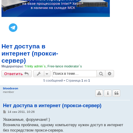
Нет доступа в
интернет (прокси-
сервер)
Модераторы:
Trinity admin`s
,
Free-lance moderator`s
Поиск
Расширен
Ответить
5 сообщений • Страница
1
из
1
bloodxeon
member
Нет доступа в интернет (прокси-сервер)
С
14 сен 2011, 10:26
о
о
Уважаемые, форумчане!:)
б
Возникла проблема, одному компьютеру нужен доступ в интернет
щ
е
без посредством прокси-сервера.
н