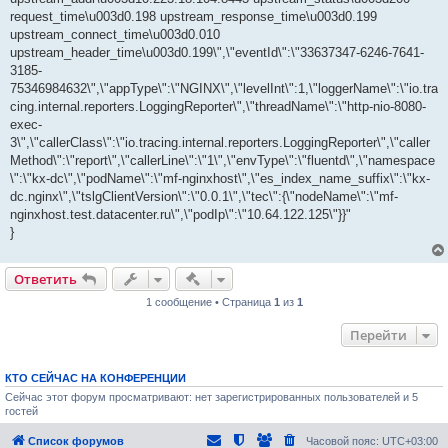
request_time\u003d0.198 upstream_response_time\u003d0.199
upstream_connect_time\u003d0.010
upstream_header_time\u003d0.199\",\"eventId\":\"33637347-6246-7641-
3185-
75346984632\",\"appType\":\"NGINX\",\"levelInt\":1,\"loggerName\":\"io.tra
cing.internal.reporters.LoggingReporter\",\"threadName\":\"http-nio-8080-
exec-
3\",\"callerClass\":\"io.tracing.internal.reporters.LoggingReporter\",\"caller
Method\":\"report\",\"callerLine\":\"1\",\"envType\":\"fluentd\",\"namespace
\":\"kx-dc\",\"podName\":\"mf-nginxhost\",\"es_index_name_suffix\":\"kx-
dc.nginx\",\"tslgClientVersion\":\"0.0.1\",\"tec\":{\"nodeName\":\"mf-
nginxhost.test.datacenter.ru\",\"podIp\":\"10.64.122.125\"}}"
}
Быстрые действия
Ответить
1 сообщение • Страница
1
из
1
Перейти
КТО СЕЙЧАС НА КОНФЕРЕНЦИИ
Сейчас этот форум просматривают: нет зарегистрированных пользователей и 5
гостей
Список форумов
Часовой пояс:
UTC+03:00