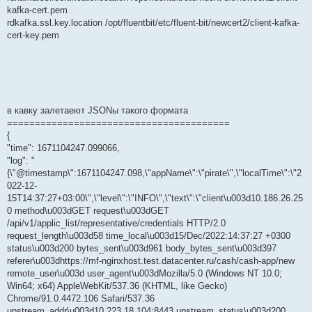
kafka-cert.pem
rdkafka.ssl.key.location /opt/fluentbit/etc/fluent-bit/newcert2/client-kafka-
cert-key.pem
в кавку залетаеют JSONы такого формата
========================================
{
"time": 1671104247.099066,
"log": "
{\"@timestamp\":1671104247.098,\"appName\":\"pirate\",\"localTime\":\"2
022-12-
15T14:37:27+03:00\",\"level\":\"INFO\",\"text\":\"client\u003d10.186.26.25
0 method\u003dGET request\u003dGET
/api/v1/applic_list/representative/credentials HTTP/2.0
request_length\u003d58 time_local\u003d15/Dec/2022:14:37:27 +0300
status\u003d200 bytes_sent\u003d961 body_bytes_sent\u003d397
referer\u003dhttps://mf-nginxhost.test.datacenter.ru/cash/cash-app/new
remote_user\u003d user_agent\u003dMozilla/5.0 (Windows NT 10.0;
Win64; x64) AppleWebKit/537.36 (KHTML, like Gecko)
Chrome/91.0.4472.106 Safari/537.36
upstream_addr\u003d10.223.18.104:8443 upstream_status\u003d200