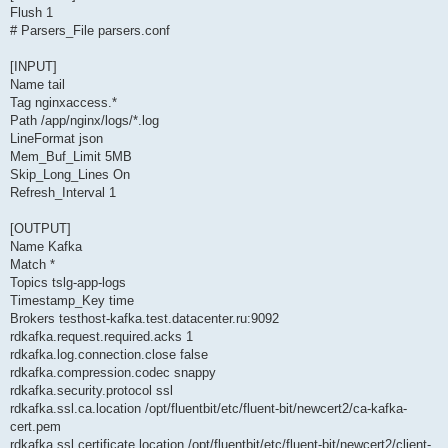
Flush 1
# Parsers_File parsers.conf
[INPUT]
Name tail
Tag nginxaccess.*
Path /app/nginx/logs/*.log
LineFormat json
Mem_Buf_Limit 5MB
Skip_Long_Lines On
Refresh_Interval 1
[OUTPUT]
Name Kafka
Match *
Topics tslg-app-logs
Timestamp_Key time
Brokers testhost-kafka.test.datacenter.ru:9092
rdkafka.request.required.acks 1
rdkafka.log.connection.close false
rdkafka.compression.codec snappy
rdkafka.security.protocol ssl
rdkafka.ssl.ca.location /opt/fluentbit/etc/fluent-bit/newcert2/ca-kafka-
cert.pem
rdkafka.ssl.certificate.location /opt/fluentbit/etc/fluent-bit/newcert2/client-