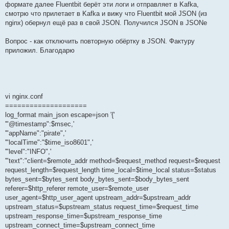
формате далее Fluentbit берёт эти логи и отправляет в Kafka,
и
е
смотрю что прилетает в Kafka и вижу что Fluentbit мой JSON (из
nginx) обернул ещё раз в свой JSON. Получился JSON в JSONе
Вопрос - как отключить повторную обёртку в JSON. Фактуру
приложил. Благодарю
vi nginx.conf
====================
log_format main_json escape=json '{'
'"@timestamp":$msec,'
'"appName":"pirate",'
'"localTime":"$time_iso8601",'
'"level":"INFO",'
'"text":"client=$remote_addr method=$request_method request=$request
request_length=$request_length time_local=$time_local status=$status
bytes_sent=$bytes_sent body_bytes_sent=$body_bytes_sent
referer=$http_referer remote_user=$remote_user
user_agent=$http_user_agent upstream_addr=$upstream_addr
upstream_status=$upstream_status request_time=$request_time
upstream_response_time=$upstream_response_time
upstream_connect_time=$upstream_connect_time