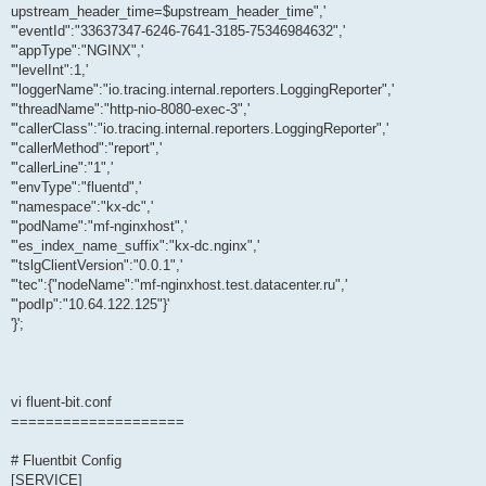
upstream_header_time=$upstream_header_time",'
'"eventId":"33637347-6246-7641-3185-75346984632",'
'"appType":"NGINX",'
'"levelInt":1,'
'"loggerName":"io.tracing.internal.reporters.LoggingReporter",'
'"threadName":"http-nio-8080-exec-3",'
'"callerClass":"io.tracing.internal.reporters.LoggingReporter",'
'"callerMethod":"report",'
'"callerLine":"1",'
'"envType":"fluentd",'
'"namespace":"kx-dc",'
'"podName":"mf-nginxhost",'
'"es_index_name_suffix":"kx-dc.nginx",'
'"tslgClientVersion":"0.0.1",'
'"tec":{"nodeName":"mf-nginxhost.test.datacenter.ru",'
'"podIp":"10.64.122.125"}'
'}';
vi fluent-bit.conf
====================
# Fluentbit Config
[SERVICE]