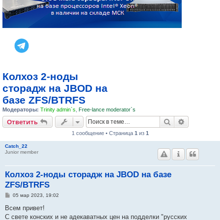
Колхоз 2-ноды
сторадж на JBOD на
базе ZFS/BTRFS
Модераторы:
Trinity admin`s
,
Free-lance moderator`s
Поиск
Расширен
Ответить
1 сообщение • Страница
1
из
1
Catch_22
Junior member
Колхоз 2-ноды сторадж на JBOD на базе
ZFS/BTRFS
С
05 мар 2023, 19:02
о
о
Всем привет!
б
С свете конских и не адекаватных цен на подделки "русских
щ