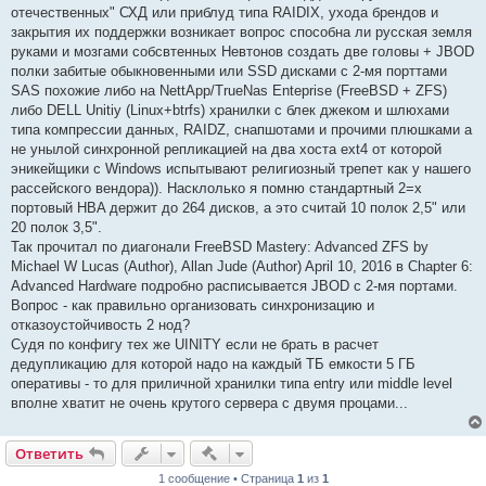
е
отечественных" СХД или приблуд типа RAIDIX, ухода брендов и
н
закрытия их поддержки возникает вопрос способна ли русская земля
и
е
руками и мозгами собсвтенных Невтонов создать две головы + JBOD
полки забитые обыкновенными или SSD дисками с 2-мя порттами
SAS похожие либо на NettApp/TrueNas Enteprise (FreeBSD + ZFS)
либо DELL Unitiy (Linux+btrfs) хранилки с блек джеком и шлюхами
типа компрессии данных, RAIDZ, снапшотами и прочими плюшками а
не унылой синхронной репликацией на два хоста ext4 от которой
эникейщики с Windows испытывают религиозный трепет как у нашего
рассейского вендора)). Насклолько я помню стандартный 2=х
портовый HBA держит до 264 дисков, а это считай 10 полок 2,5" или
20 полок 3,5".
Так прочитал по диагонали FreeBSD Mastery: Advanced ZFS by
Michael W Lucas (Author), Allan Jude (Author) April 10, 2016 в Chapter 6:
Advanced Hardware подробно расписывается JBOD c 2-мя портами.
Вопрос - как правильно организовать синхронизацию и
отказоустойчивость 2 нод?
Судя по конфигу тех же UINITY если не брать в расчет
дедупликацию для которой надо на каждый ТБ емкости 5 ГБ
оперативы - то для приличной хранилки типа entry или middle level
вполне хватит не очень крутого сервера с двумя процами...
Быстрые действия
Ответить
1 сообщение • Страница
1
из
1