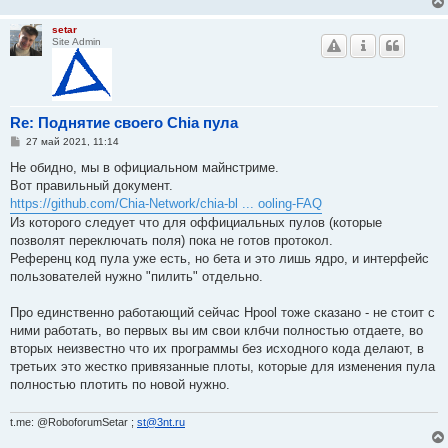
setar
Site Admin
Re: Поднятие своего Chia пула
С
27 май 2021, 11:14
о
о
Не обидно, мы в официальном майнстриме.
б
Вот правильный документ.
щ
е
https://github.com/Chia-Network/chia-bl ... ooling-FAQ
н
Из которого следует что для оффициальных пулов (которые
и
е
позволят переключать поля) пока не готов протокол.
Референц код пула уже есть, но бета и это лишь ядро, и интерфейс
пользователей нужно "пилить" отдельно.
Про единственно работающий сейчас Hpool тоже сказано - не стоит с
ними работать, во первых вы им свои клбчи полностью отдаете, во
вторых неизвестно что их программы без исходного кода делают, в
третьих это жестко привязанные плоты, которые для изменения пула
полностью плотить по новой нужно.
t.me: @RoboforumSetar ;
st@3nt.ru