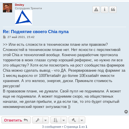
Dmitry
Сотрудник Тринити
Re: Поднятие своего Chia пула
С
27 май 2021, 15:42
о
о
>> Или есть сложости в техническом плане или правовом?
б
Сложностей в техническом плане нет. Нет ясности с перспективой
щ
е
этой Chia и технологией вообще. Конечно разработчик протокола
н
торрентов в моих глазах супер хороший референс, но нужно ли все
и
е
это обществу? Хотя если посмотреть на рост сообщества фармеров
Chia можно сделать вывод - что ДА. Резервирование под фарминг за
1 месяц выросло от 100Петабайт до более 10Екзабайт емкости
хранения. А это железо, энергия, диски. Прикиньте стоимость
ресурсов!
В праваовом плане, не думали. Свой пулл не поднимали. А может
еще не поднимали. А может поднимим скоро, на общественых
началах, не делая прибыли, и да если так, то это будет открытый
некоммерческий проект энтузиастов ))
Быстрые действия
Ответить
3 сообщения • Страница
1
из
1