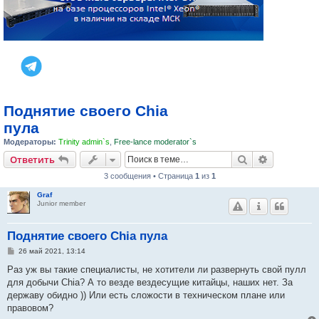
Поднятие своего Chia
пула
Модераторы:
Trinity admin`s
,
Free-lance moderator`s
Поиск
Расширен
Ответить
3 сообщения • Страница
1
из
1
Graf
Junior member
Поднятие своего Chia пула
С
26 май 2021, 13:14
о
о
Раз уж вы такие специалисты, не хотители ли развернуть свой пулл
б
для добычи Chia? А то везде вездесущие китайцы, наших нет. За
щ
е
державу обидно )) Или есть сложости в техническом плане или
н
правовом?
и
е