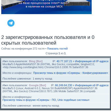
2 зарегистрированных пользователя и 0
скрытых пользователей
Сейчас на конференции 272 гостя •
Показать гостей
Страница
1
из
1
Имя пользователя
Bing [Bot]
IP:
40.77.167.21
»
Информация об IP-адресе
Mozilla/5.0 AppleWebKit/537.36 (KHTML, like Gecko; compatible; bingbot/2.0;
+http://www.bing.com/bingbot.htm) Chrome/116.0.1938.76 Safari/537.36
Место в конференции
Просмотр темы в форуме «Серверы - Конфигурирование»
Последнее изменение
1 минуту назад
Имя пользователя
Google [Bot]
IP:
66.249.64.230
»
Информация об IP-адресе
Mozilla/5.0 (Linux; Android 6.0.1; Nexus 5X Build/MMB29P) AppleWebKit/537.36
(KHTML, like Gecko) Chrome/150.0.7871.186 Mobile Safari/537.36 (compatib
Место в конференции
Просмотр темы в форуме «Серверы - ПО, Unix подобные системы»
Последнее изменение
менее минуты назад