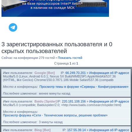
3 зарегистрированных пользователя и 0
скрытых пользователей
Сейчас на конференции 279 гостей •
Показать гостей
Страница
1
из
1
Имя пользователя
Google [Bot]
IP:
66.249.70.201
»
Информация об IP-адресе
Mozilla/5.0 (Linux; Android 6.0.1; Nexus 5X Build/MMB29P) AppleWebKit/537.36
(KHTML, like Gecko) Chrome/150.0.7871.186 Mobile Safari/537.36 (compatib
Место в конференции
Просмотр темы в форуме «Серверы - Конфигурирование»
Последнее изменение
менее минуты назад
Имя пользователя
Baidu [Spider]
IP:
220.181.108.156
»
Информация об IP-адресе
Mozilla/5.0 (compatible; Baiduspider/2.0; +http://www.baidu.com/search/spider.html)
Место в конференции
Просмотр форума «Сети - Технические вопросы, решение проблем»
Последнее изменение
3 минуты назад
Имя пользователя
Bing [Bot]
IP:
157.55.39.14
»
Информация об IP-адресе