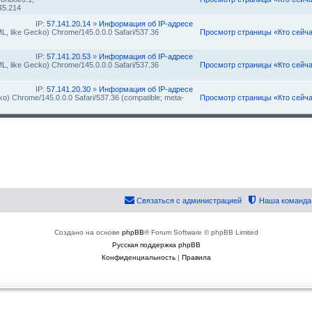
45.214
IP:
57.141.20.14
»
Информация об IP-адресе
L, like Gecko) Chrome/145.0.0.0 Safari/537.36
Просмотр страницы «Кто сейч
IP:
57.141.20.53
»
Информация об IP-адресе
L, like Gecko) Chrome/145.0.0.0 Safari/537.36
Просмотр страницы «Кто сейч
IP:
57.141.20.30
»
Информация об IP-адресе
ko) Chrome/145.0.0.0 Safari/537.36 (compatible; meta-
Просмотр страницы «Кто сейч
Связаться с администрацией
Наша команда
Создано на основе
phpBB
® Forum Software © phpBB Limited
Русская поддержка phpBB
Конфиденциальность
|
Правила