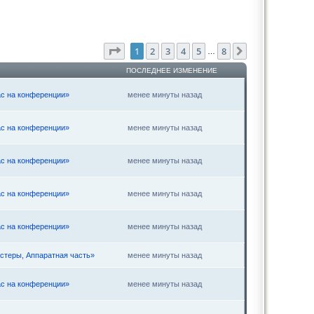
Страница
1
из
8
1
2
3
4
5
8
След.
…
ПОСЛЕДНЕЕ ИЗМЕНЕНИЕ
ас на конференции»
менее минуты назад
ас на конференции»
менее минуты назад
ас на конференции»
менее минуты назад
ас на конференции»
менее минуты назад
ас на конференции»
менее минуты назад
стеры, Аппаратная часть»
менее минуты назад
ас на конференции»
менее минуты назад