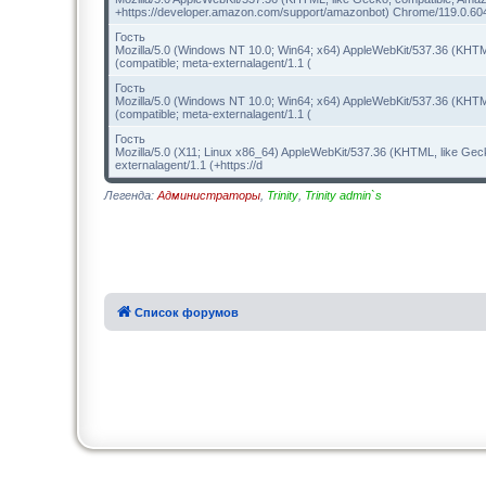
+https://developer.amazon.com/support/amazonbot) Chrome/119.0.60
Гость
Mozilla/5.0 (Windows NT 10.0; Win64; x64) AppleWebKit/537.36 (KHTM
(compatible; meta-externalagent/1.1 (
Гость
Mozilla/5.0 (Windows NT 10.0; Win64; x64) AppleWebKit/537.36 (KHTM
(compatible; meta-externalagent/1.1 (
Гость
Mozilla/5.0 (X11; Linux x86_64) AppleWebKit/537.36 (KHTML, like Gec
externalagent/1.1 (+https://d
Легенда:
Администраторы
,
Trinity
,
Trinity admin`s
Список форумов