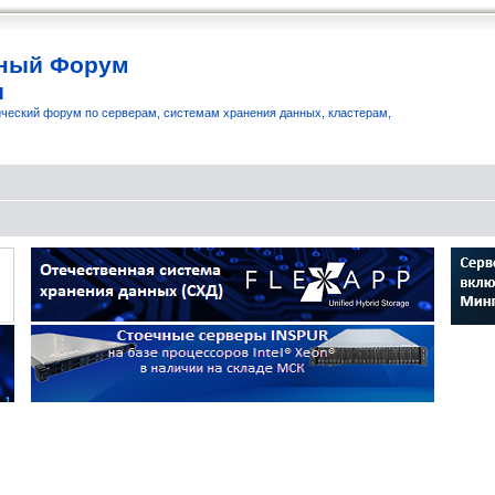
ный Форум
и
ческий форум по серверам, системам хранения данных, кластерам,