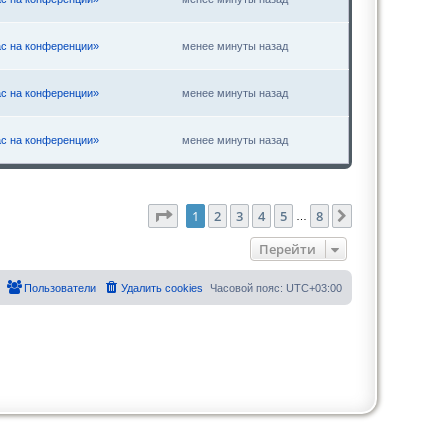
ас на конференции»
менее минуты назад
ас на конференции»
менее минуты назад
ас на конференции»
менее минуты назад
Страница
1
из
8
1
2
3
4
5
8
След.
…
Перейти
Пользователи
Удалить cookies
Часовой пояс:
UTC+03:00