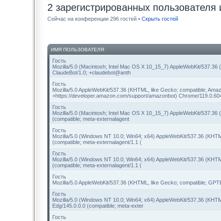
2 зарегистрированных пользователя 
Сейчас на конференции 296 гостей •
Скрыть гостей
ИМЯ ПОЛЬЗОВАТЕЛЯ
Гость
Mozilla/5.0 (Macintosh; Intel Mac OS X 10_15_7) AppleWebKit/537.36 
ClaudeBot/1.0; +claudebot@anth
Гость
Mozilla/5.0 AppleWebKit/537.36 (KHTML, like Gecko; compatible; Amaz
+https://developer.amazon.com/support/amazonbot) Chrome/119.0.60
Гость
Mozilla/5.0 (Macintosh; Intel Mac OS X 10_15_7) AppleWebKit/537.36
(compatible; meta-externalagent
Гость
Mozilla/5.0 (Windows NT 10.0; Win64; x64) AppleWebKit/537.36 (KHTM
(compatible; meta-externalagent/1.1 (
Гость
Mozilla/5.0 (Windows NT 10.0; Win64; x64) AppleWebKit/537.36 (KHTM
(compatible; meta-externalagent/1.1 (
Гость
Mozilla/5.0 AppleWebKit/537.36 (KHTML, like Gecko; compatible; GPTBo
Гость
Mozilla/5.0 (Windows NT 10.0; Win64; x64) AppleWebKit/537.36 (KHTM
Edg/145.0.0.0 (compatible; meta-exter
Гость