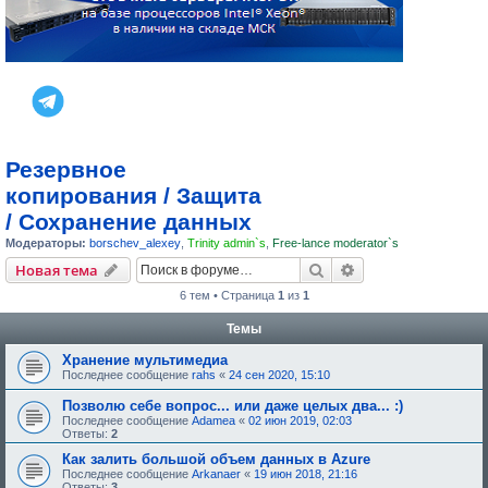
Резервное
копирования / Защита
/ Сохранение данных
Модераторы:
borschev_alexey
,
Trinity admin`s
,
Free-lance moderator`s
Поиск
Расширенный пои
Новая тема
6 тем • Страница
1
из
1
Темы
Хранение мультимедиа
Последнее сообщение
rahs
«
24 сен 2020, 15:10
Позволю себе вопрос... или даже целых два... :)
Последнее сообщение
Adamea
«
02 июн 2019, 02:03
Ответы:
2
Как залить большой объем данных в Azure
Последнее сообщение
Arkanaer
«
19 июн 2018, 21:16
Ответы:
3