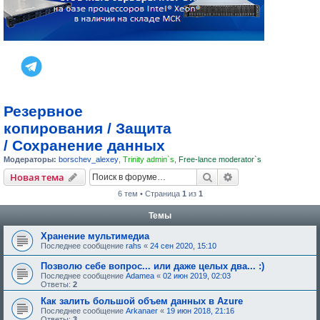
Резервное
копирования / Защита
/ Сохранение данных
Модераторы:
borschev_alexey
,
Trinity admin`s
,
Free-lance moderator`s
Поиск
Расширенный пои
Новая тема
6 тем • Страница
1
из
1
Темы
Хранение мультимедиа
Последнее сообщение
rahs
«
24 сен 2020, 15:10
Позволю себе вопрос... или даже целых два... :)
Последнее сообщение
Adamea
«
02 июн 2019, 02:03
Ответы:
2
Как залить большой объем данных в Azure
Последнее сообщение
Arkanaer
«
19 июн 2018, 21:16
Ответы:
3