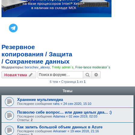
Резервное
копирования / Защита
/ Сохранение данных
Модераторы:
borschev_alexey
,
Trinity admin`s
,
Free-lance moderator`s
Поиск
Расширенный пои
Новая тема
6 тем • Страница
1
из
1
Темы
Хранение мультимедиа
Последнее сообщение
rahs
«
24 сен 2020, 15:10
Позволю себе вопрос... или даже целых два... :)
Последнее сообщение
Adamea
«
02 июн 2019, 02:03
Ответы:
2
Как залить большой объем данных в Azure
Последнее сообщение
Arkanaer
«
19 июн 2018, 21:16
Ответы:
3