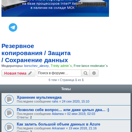
Резервное
копирования / Защита
/ Сохранение данных
Модераторы:
borschev_alexey
,
Trinity admin`s
,
Free-lance moderator`s
Поиск
Расширенный пои
Новая тема
6 тем • Страница
1
из
1
Темы
Хранение мультимедиа
Последнее сообщение
rahs
«
24 сен 2020, 15:10
Позволю себе вопрос... или даже целых два... :)
Последнее сообщение
Adamea
«
02 июн 2019, 02:03
Ответы:
2
Как залить большой объем данных в Azure
Последнее сообщение
Arkanaer
«
19 июн 2018, 21:16
Ответы:
3