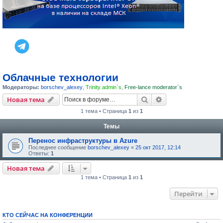
Облачные технологии
Модераторы:
borschev_alexey
,
Trinity admin`s
,
Free-lance moderator`s
Поиск
Расширенный пои
Новая тема
1 тема • Страница
1
из
1
Темы
Перенос инфраструктуры в Azure
Последнее сообщение
borschev_alexey
«
25 окт 2017, 12:14
Ответы:
1
Новая тема
1 тема • Страница
1
из
1
Перейти
КТО СЕЙЧАС НА КОНФЕРЕНЦИИ