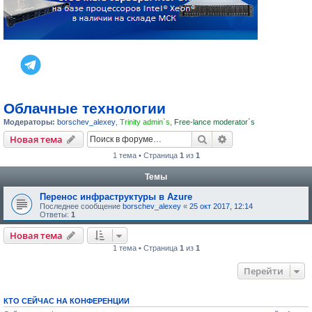
Облачные технологии
Модераторы:
borschev_alexey
,
Trinity admin`s
,
Free-lance moderator`s
Поиск
Расширенный пои
Новая тема
1 тема • Страница
1
из
1
Темы
Перенос инфраструктуры в Azure
Последнее сообщение
borschev_alexey
«
25 окт 2017, 12:14
Ответы:
1
Новая тема
1 тема • Страница
1
из
1
Перейти
КТО СЕЙЧАС НА КОНФЕРЕНЦИИ