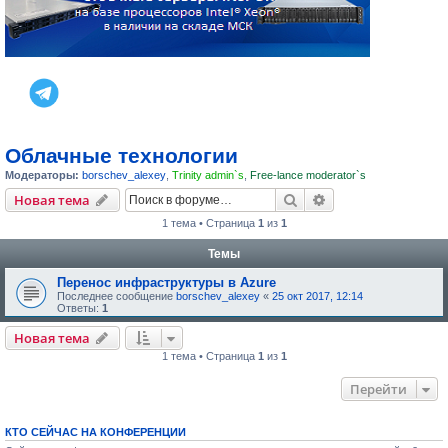
Облачные технологии
Модераторы:
borschev_alexey
,
Trinity admin`s
,
Free-lance moderator`s
Поиск
Расширенный пои
Новая тема
1 тема • Страница
1
из
1
Темы
Перенос инфраструктуры в Azure
Последнее сообщение
borschev_alexey
«
25 окт 2017, 12:14
Ответы:
1
Новая тема
1 тема • Страница
1
из
1
Перейти
КТО СЕЙЧАС НА КОНФЕРЕНЦИИ