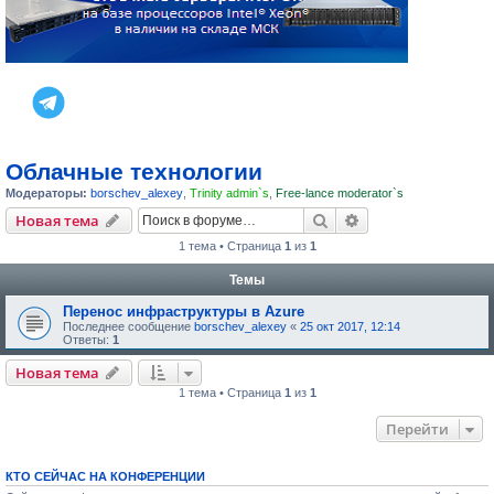
Облачные технологии
Модераторы:
borschev_alexey
,
Trinity admin`s
,
Free-lance moderator`s
Поиск
Расширенный пои
Новая тема
1 тема • Страница
1
из
1
Темы
Перенос инфраструктуры в Azure
Последнее сообщение
borschev_alexey
«
25 окт 2017, 12:14
Ответы:
1
Новая тема
1 тема • Страница
1
из
1
Перейти
КТО СЕЙЧАС НА КОНФЕРЕНЦИИ