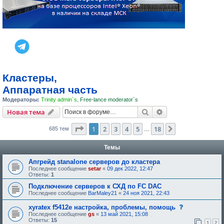
Кластеры,
Аппаратная часть
Модераторы:
Trinity admin`s
,
Free-lance moderator`s
Поиск
Расширенный пои
Новая тема
Страница
1
из
18
1
2
3
4
5
18
След.
685 тем
…
Темы
Апгрейд stanalone серверов до кластера
Последнее сообщение
setar
«
09 дек 2022, 12:47
Ответы:
1
Подключение серверов к СХД по FC DAC
Последнее сообщение
BarMaley21
«
24 ноя 2021, 22:43
с
xyratex f5412e настройка, проблемы, помощь
о
Последнее сообщение
gs
«
13 май 2021, 15:08
о
Ответы:
15
1
2
б