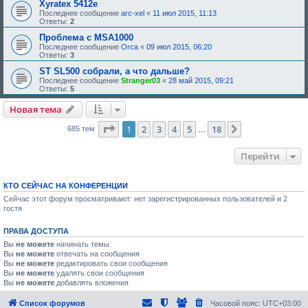
Xyratex 5412e
Последнее сообщение
arc-xel
«
11 июл 2015, 11:13
Ответы:
2
Проблема с MSA1000
Последнее сообщение
Orca
«
09 июл 2015, 06:20
Ответы:
3
ST SL500 собрали, а что дальше?
Последнее сообщение
Stranger03
«
28 май 2015, 09:21
Ответы:
5
Новая тема
Страница
1
из
18
1
2
3
4
5
18
След.
685 тем
…
Перейти
КТО СЕЙЧАС НА КОНФЕРЕНЦИИ
Сейчас этот форум просматривают: нет зарегистрированных пользователей и 2
гостя
ПРАВА ДОСТУПА
Вы
не можете
начинать темы
Вы
не можете
отвечать на сообщения
Вы
не можете
редактировать свои сообщения
Вы
не можете
удалять свои сообщения
Вы
не можете
добавлять вложения
Список форумов
Часовой пояс:
UTC+03:00