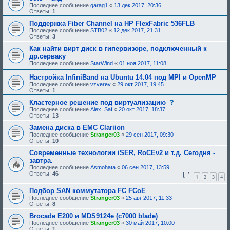
Последнее сообщение
garag1
«
13 дек 2017, 20:36
Ответы:
1
Поддержка Fiber Channel на HP FlexFabric 536FLB
Последнее сообщение
STB02
«
12 дек 2017, 21:31
Ответы:
3
Как найти вирт диск в гипервизоре, подключенный к
др.серваку
Последнее сообщение
StarWind
«
01 ноя 2017, 11:08
Настройка InfiniBand на Ubuntu 14.04 под MPI и OpenMP
Последнее сообщение
vzverev
«
29 окт 2017, 19:45
Ответы:
1
с
Кластерное решение под виртуализацию
о
Последнее сообщение
Alex_Saf
«
20 окт 2017, 18:37
о
Ответы:
13
б
щ
Замена диска в EMC Clariion
е
Последнее сообщение
Stranger03
«
29 сен 2017, 09:30
н
Ответы:
10
и
е
Современные технологии iSER, RoCEv2 и т.д. Сегодня -
,
завтра.
т
Последнее сообщение
Asmohata
«
06 сен 2017, 13:59
р
Ответы:
46
е
1
2
3
4
б
у
Подбор SAN коммутатора FC FCoE
ю
Последнее сообщение
Stranger03
«
25 авг 2017, 11:33
щ
Ответы:
8
е
е
Brocade E200 и MDS9124e (c7000 blade)
о
Последнее сообщение
Stranger03
«
30 май 2017, 10:00
д
Ответы:
1