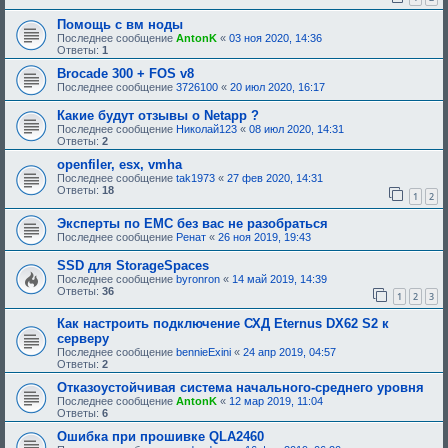
щ
Помощь с вм ноды
е
н
Последнее сообщение
AntonK
«
03 ноя 2020, 14:36
и
Ответы:
1
е
,
Brocade 300 + FOS v8
т
Последнее сообщение
3726100
«
20 июл 2020, 16:17
р
е
Какие будут отзывы о Netapp ?
б
Последнее сообщение
Николай123
«
08 июл 2020, 14:31
у
Ответы:
2
ю
щ
openfiler, esx, vmha
е
Последнее сообщение
tak1973
«
27 фев 2020, 14:31
е
Ответы:
18
о
1
2
д
о
Эксперты по ЕМС без вас не разобраться
б
Последнее сообщение
Ренат
«
26 ноя 2019, 19:43
р
е
н
SSD для StorageSpaces
и
Последнее сообщение
byronron
«
14 май 2019, 14:39
я
Ответы:
36
1
2
3
:
Как настроить подключение СХД Eternus DX62 S2 к
серверу
Последнее сообщение
bennieExini
«
24 апр 2019, 04:57
Ответы:
2
Отказоустойчивая система начального-среднего уровня
Последнее сообщение
AntonK
«
12 мар 2019, 11:04
Ответы:
6
Ошибка при прошивке QLA2460