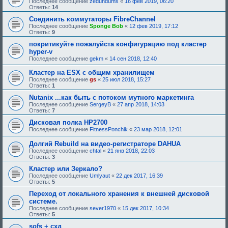
Последнее сообщение
zedundums
«
16 фев 2019, 06:20
Ответы:
14
Соединить коммутаторы FibreChannel
Последнее сообщение
Sponge Bob
«
12 фев 2019, 17:12
Ответы:
9
покритикуйте пожалуйста конфигурацию под кластер
hyper-v
Последнее сообщение
gekm
«
14 сен 2018, 12:40
Кластер на ESX c общим хранилищем
Последнее сообщение
gs
«
25 июл 2018, 15:27
Ответы:
1
Nutanix ...как быть с потоком мутного маркетинга
Последнее сообщение
SergeyB
«
27 апр 2018, 14:03
Ответы:
7
Дисковая полка HP2700
Последнее сообщение
FitnessPonchik
«
23 мар 2018, 12:01
Долгий Rebuild на видео-регистраторе DAHUA
Последнее сообщение
chtal
«
21 янв 2018, 22:03
Ответы:
3
Кластер или Зеркало?
Последнее сообщение
Umlyaut
«
22 дек 2017, 16:39
Ответы:
5
Переход от локального хранения к внешней дисковой
системе.
Последнее сообщение
sever1970
«
15 дек 2017, 10:34
Ответы:
5
sofs + схд