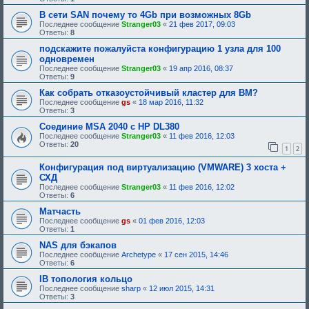
о
б
В сети SAN почему то 4Gb при возможных 8Gb
р
Последнее сообщение
Stranger03
«
21 фев 2017, 09:03
е
Ответы:
8
н
и
подскажите пожалуйста конфигурацию 1 узла для 100
я
одновремен
:
Последнее сообщение
Stranger03
«
19 апр 2016, 08:37
Ответы:
9
Как собрать отказоустойчивый кластер для ВМ?
Последнее сообщение
gs
«
18 мар 2016, 11:32
Ответы:
3
Соединие MSA 2040 c HP DL380
Последнее сообщение
Stranger03
«
11 фев 2016, 12:03
Ответы:
20
1
2
Конфигурация под виртуализацию (VMWARE) 3 хоста +
СХД
Последнее сообщение
Stranger03
«
11 фев 2016, 12:02
Ответы:
6
Матчасть
Последнее сообщение
gs
«
01 фев 2016, 12:03
Ответы:
1
NAS для бэкапов
Последнее сообщение
Archetype
«
17 сен 2015, 14:46
Ответы:
6
IB топология кольцо
Последнее сообщение
sharp
«
12 июл 2015, 14:31
Ответы:
3