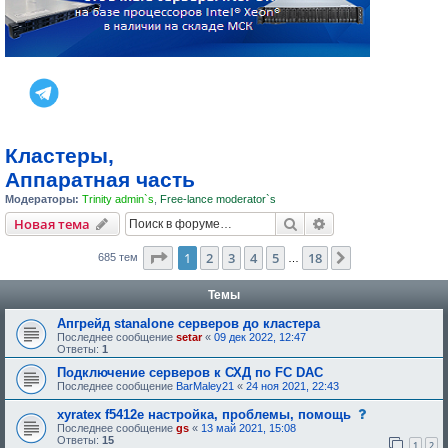
Кластеры,
Аппаратная часть
Модераторы:
Trinity admin`s
,
Free-lance moderator`s
Поиск
Расширенный пои
Новая тема
Страница
1
из
18
1
2
3
4
5
18
След.
685 тем
…
Темы
Апгрейд stanalone серверов до кластера
Последнее сообщение
setar
«
09 дек 2022, 12:47
Ответы:
1
Подключение серверов к СХД по FC DAC
Последнее сообщение
BarMaley21
«
24 ноя 2021, 22:43
с
xyratex f5412e настройка, проблемы, помощь
о
Последнее сообщение
gs
«
13 май 2021, 15:08
о
Ответы:
15
1
2
б