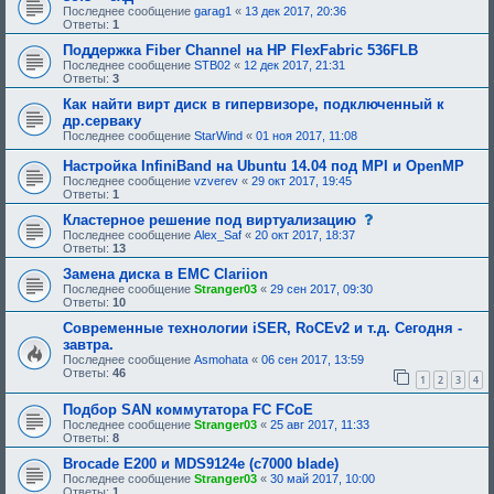
Последнее сообщение
garag1
«
13 дек 2017, 20:36
Ответы:
1
Поддержка Fiber Channel на HP FlexFabric 536FLB
Последнее сообщение
STB02
«
12 дек 2017, 21:31
Ответы:
3
Как найти вирт диск в гипервизоре, подключенный к
др.серваку
Последнее сообщение
StarWind
«
01 ноя 2017, 11:08
Настройка InfiniBand на Ubuntu 14.04 под MPI и OpenMP
Последнее сообщение
vzverev
«
29 окт 2017, 19:45
Ответы:
1
с
Кластерное решение под виртуализацию
о
Последнее сообщение
Alex_Saf
«
20 окт 2017, 18:37
о
Ответы:
13
б
щ
Замена диска в EMC Clariion
е
Последнее сообщение
Stranger03
«
29 сен 2017, 09:30
н
Ответы:
10
и
е
Современные технологии iSER, RoCEv2 и т.д. Сегодня -
,
завтра.
т
Последнее сообщение
Asmohata
«
06 сен 2017, 13:59
р
Ответы:
46
е
1
2
3
4
б
у
Подбор SAN коммутатора FC FCoE
ю
Последнее сообщение
Stranger03
«
25 авг 2017, 11:33
щ
Ответы:
8
е
е
Brocade E200 и MDS9124e (c7000 blade)
о
Последнее сообщение
Stranger03
«
30 май 2017, 10:00
д
Ответы:
1