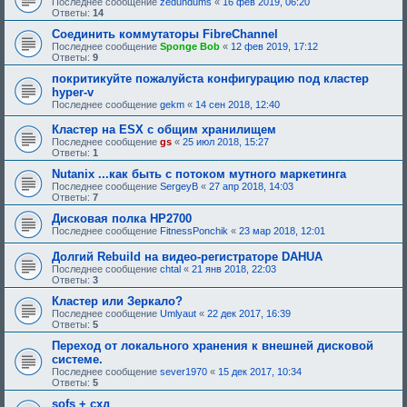
Последнее сообщение
zedundums
«
16 фев 2019, 06:20
Ответы:
14
Соединить коммутаторы FibreChannel
Последнее сообщение
Sponge Bob
«
12 фев 2019, 17:12
Ответы:
9
покритикуйте пожалуйста конфигурацию под кластер
hyper-v
Последнее сообщение
gekm
«
14 сен 2018, 12:40
Кластер на ESX c общим хранилищем
Последнее сообщение
gs
«
25 июл 2018, 15:27
Ответы:
1
Nutanix ...как быть с потоком мутного маркетинга
Последнее сообщение
SergeyB
«
27 апр 2018, 14:03
Ответы:
7
Дисковая полка HP2700
Последнее сообщение
FitnessPonchik
«
23 мар 2018, 12:01
Долгий Rebuild на видео-регистраторе DAHUA
Последнее сообщение
chtal
«
21 янв 2018, 22:03
Ответы:
3
Кластер или Зеркало?
Последнее сообщение
Umlyaut
«
22 дек 2017, 16:39
Ответы:
5
Переход от локального хранения к внешней дисковой
системе.
Последнее сообщение
sever1970
«
15 дек 2017, 10:34
Ответы:
5
sofs + схд