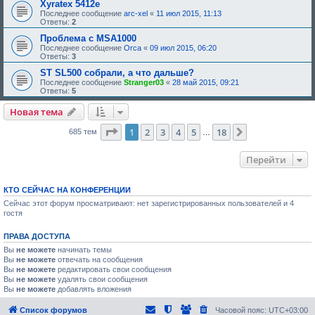
Xyratex 5412e
Последнее сообщение
arc-xel
«
11 июл 2015, 11:13
Ответы:
2
Проблема с MSA1000
Последнее сообщение
Orca
«
09 июл 2015, 06:20
Ответы:
3
ST SL500 собрали, а что дальше?
Последнее сообщение
Stranger03
«
28 май 2015, 09:21
Ответы:
5
Новая тема
Страница
1
из
18
1
2
3
4
5
18
След.
685 тем
…
Перейти
КТО СЕЙЧАС НА КОНФЕРЕНЦИИ
Сейчас этот форум просматривают: нет зарегистрированных пользователей и 4
гостя
ПРАВА ДОСТУПА
Вы
не можете
начинать темы
Вы
не можете
отвечать на сообщения
Вы
не можете
редактировать свои сообщения
Вы
не можете
удалять свои сообщения
Вы
не можете
добавлять вложения
Список форумов
Часовой пояс:
UTC+03:00