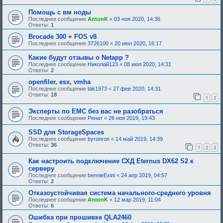
щ
Помощь с вм ноды
е
н
Последнее сообщение
AntonK
«
03 ноя 2020, 14:36
и
Ответы:
1
е
,
Brocade 300 + FOS v8
т
Последнее сообщение
3726100
«
20 июл 2020, 16:17
р
е
Какие будут отзывы о Netapp ?
б
Последнее сообщение
Николай123
«
08 июл 2020, 14:31
у
Ответы:
2
ю
щ
openfiler, esx, vmha
е
Последнее сообщение
tak1973
«
27 фев 2020, 14:31
е
Ответы:
18
о
1
2
д
о
Эксперты по ЕМС без вас не разобраться
б
Последнее сообщение
Ренат
«
26 ноя 2019, 19:43
р
е
н
SSD для StorageSpaces
и
Последнее сообщение
byronron
«
14 май 2019, 14:39
я
Ответы:
36
1
2
3
:
Как настроить подключение СХД Eternus DX62 S2 к
серверу
Последнее сообщение
bennieExini
«
24 апр 2019, 04:57
Ответы:
2
Отказоустойчивая система начального-среднего уровня
Последнее сообщение
AntonK
«
12 мар 2019, 11:04
Ответы:
6
Ошибка при прошивке QLA2460