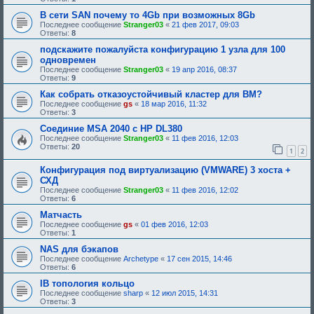
о
б
В сети SAN почему то 4Gb при возможных 8Gb
р
Последнее сообщение
Stranger03
«
21 фев 2017, 09:03
е
Ответы:
8
н
и
подскажите пожалуйста конфигурацию 1 узла для 100
я
одновремен
:
Последнее сообщение
Stranger03
«
19 апр 2016, 08:37
Ответы:
9
Как собрать отказоустойчивый кластер для ВМ?
Последнее сообщение
gs
«
18 мар 2016, 11:32
Ответы:
3
Соединие MSA 2040 c HP DL380
Последнее сообщение
Stranger03
«
11 фев 2016, 12:03
Ответы:
20
1
2
Конфигурация под виртуализацию (VMWARE) 3 хоста +
СХД
Последнее сообщение
Stranger03
«
11 фев 2016, 12:02
Ответы:
6
Матчасть
Последнее сообщение
gs
«
01 фев 2016, 12:03
Ответы:
1
NAS для бэкапов
Последнее сообщение
Archetype
«
17 сен 2015, 14:46
Ответы:
6
IB топология кольцо
Последнее сообщение
sharp
«
12 июл 2015, 14:31
Ответы:
3