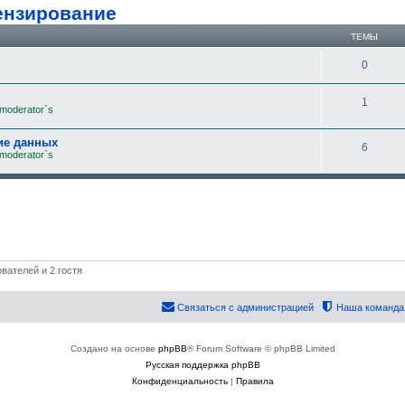
ензирование
ТЕМЫ
0
1
 moderator`s
ие данных
6
 moderator`s
вателей и 2 гостя
Связаться с администрацией
Наша команда
Создано на основе
phpBB
® Forum Software © phpBB Limited
Русская поддержка phpBB
Конфиденциальность
|
Правила