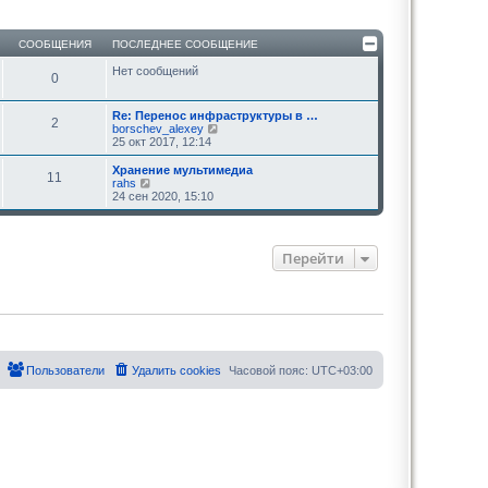
СООБЩЕНИЯ
ПОСЛЕДНЕЕ СООБЩЕНИЕ
Нет сообщений
0
Re: Перенос инфраструктуры в …
2
П
borschev_alexey
е
25 окт 2017, 12:14
р
е
Хранение мультимедиа
11
й
П
rahs
т
е
24 сен 2020, 15:10
и
р
к
е
п
й
о
т
Перейти
с
и
л
к
е
п
д
о
н
с
е
л
м
е
у
д
с
н
Пользователи
Удалить cookies
Часовой пояс:
UTC+03:00
о
е
о
м
б
у
щ
с
е
о
н
о
и
б
ю
щ
е