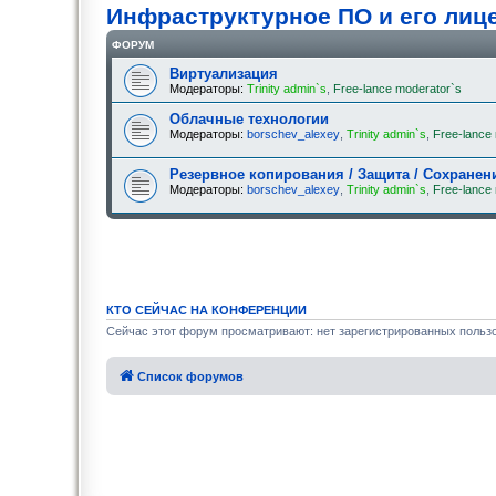
Инфраструктурное ПО и его лиц
ФОРУМ
Виртуализация
Модераторы:
Trinity admin`s
,
Free-lance moderator`s
Облачные технологии
Модераторы:
borschev_alexey
,
Trinity admin`s
,
Free-lance
Резервное копирования / Защита / Сохранен
Модераторы:
borschev_alexey
,
Trinity admin`s
,
Free-lance
КТО СЕЙЧАС НА КОНФЕРЕНЦИИ
Сейчас этот форум просматривают: нет зарегистрированных пользо
Список форумов