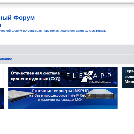
ный Форум
и
ческий форум по серверам, системам хранения данных, кластерам,
рование