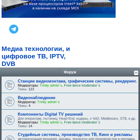
Медиа технологии, и
цифровое ТВ, IPTV,
DVB
Форум
Станции видеомонтажа, графические системы, рендеринг.
Модераторы:
Trinity admin`s
,
Free-lance moderator`s
Темы:
123
Видеонаблюдение
Модератор:
Trinity admin`s
Темы:
4
Компоненты Digital TV решений
Для операторв, гостиниц: Head-End, кодеры, x-VoD, Middleware, STB, и др.
Модераторы:
Trinity admin`s
,
Free-lance moderator`s
Темы:
14
Студийные системы, производство ТВ, Кино и рекламы
автоматизация вещания, архивы, продукты для производства и рекламы.