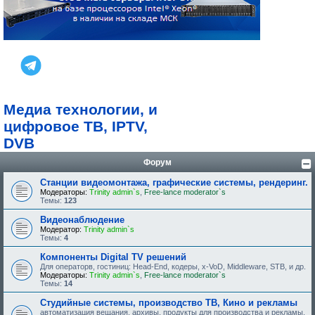
Медиа технологии, и
цифровое ТВ, IPTV,
DVB
Форум
Станции видеомонтажа, графические системы, рендеринг.
Модераторы:
Trinity admin`s
,
Free-lance moderator`s
Темы:
123
Видеонаблюдение
Модератор:
Trinity admin`s
Темы:
4
Компоненты Digital TV решений
Для операторв, гостиниц: Head-End, кодеры, x-VoD, Middleware, STB, и др.
Модераторы:
Trinity admin`s
,
Free-lance moderator`s
Темы:
14
Студийные системы, производство ТВ, Кино и рекламы
автоматизация вещания, архивы, продукты для производства и рекламы.