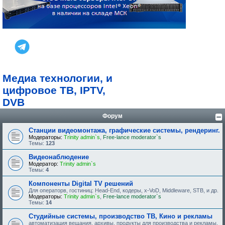
Медиа технологии, и
цифровое ТВ, IPTV,
DVB
Форум
Станции видеомонтажа, графические системы, рендеринг.
Модераторы:
Trinity admin`s
,
Free-lance moderator`s
Темы:
123
Видеонаблюдение
Модератор:
Trinity admin`s
Темы:
4
Компоненты Digital TV решений
Для операторв, гостиниц: Head-End, кодеры, x-VoD, Middleware, STB, и др.
Модераторы:
Trinity admin`s
,
Free-lance moderator`s
Темы:
14
Студийные системы, производство ТВ, Кино и рекламы
автоматизация вещания, архивы, продукты для производства и рекламы.