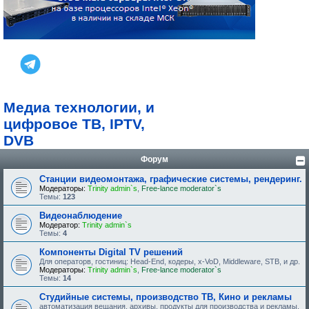
Медиа технологии, и
цифровое ТВ, IPTV,
DVB
Форум
Станции видеомонтажа, графические системы, рендеринг.
Модераторы:
Trinity admin`s
,
Free-lance moderator`s
Темы:
123
Видеонаблюдение
Модератор:
Trinity admin`s
Темы:
4
Компоненты Digital TV решений
Для операторв, гостиниц: Head-End, кодеры, x-VoD, Middleware, STB, и др.
Модераторы:
Trinity admin`s
,
Free-lance moderator`s
Темы:
14
Студийные системы, производство ТВ, Кино и рекламы
автоматизация вещания, архивы, продукты для производства и рекламы.