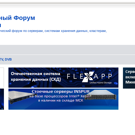
ный Форум
и
ческий форум по серверам, системам хранения данных, кластерам,
TV, DVB