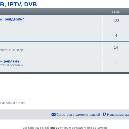
В, IPTV, DVB
ТЕМЫ
, рендеринг.
123
4
14
ware, STB, и др.
 и рекламы
1
ства и рекламы.
вателей и 1 гость
Связаться с администрацией
Наша команда
Создано на основе
phpBB
® Forum Software © phpBB Limited