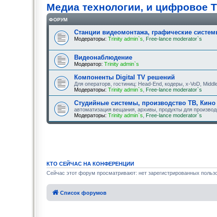
Медиа технологии, и цифровое Т
ФОРУМ
Станции видеомонтажа, графические системы
Модераторы:
Trinity admin`s
,
Free-lance moderator`s
Видеонаблюдение
Модератор:
Trinity admin`s
Компоненты Digital TV решений
Для операторв, гостиниц: Head-End, кодеры, x-VoD, Middle
Модераторы:
Trinity admin`s
,
Free-lance moderator`s
Студийные системы, производство ТВ, Кино
автоматизация вещания, архивы, продукты для производ
Модераторы:
Trinity admin`s
,
Free-lance moderator`s
КТО СЕЙЧАС НА КОНФЕРЕНЦИИ
Сейчас этот форум просматривают: нет зарегистрированных пользо
Список форумов