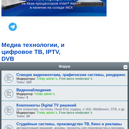
Медиа технологии, и
цифровое ТВ, IPTV,
DVB
Форум
Станции видеомонтажа, графические системы, рендеринг.
Модераторы:
Trinity admin`s
,
Free-lance moderator`s
Темы:
123
Видеонаблюдение
Модератор:
Trinity admin`s
Темы:
4
Компоненты Digital TV решений
Для операторв, гостиниц: Head-End, кодеры, x-VoD, Middleware, STB, и др.
Модераторы:
Trinity admin`s
,
Free-lance moderator`s
Темы:
14
Студийные системы, производство ТВ, Кино и рекламы
автоматизация вещания, архивы, продукты для производства и рекламы.