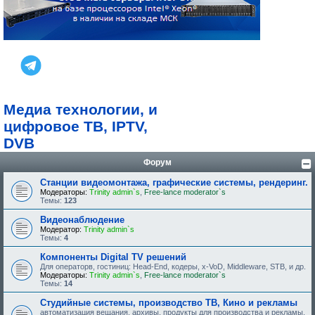
Медиа технологии, и
цифровое ТВ, IPTV,
DVB
Форум
Станции видеомонтажа, графические системы, рендеринг.
Модераторы:
Trinity admin`s
,
Free-lance moderator`s
Темы:
123
Видеонаблюдение
Модератор:
Trinity admin`s
Темы:
4
Компоненты Digital TV решений
Для операторв, гостиниц: Head-End, кодеры, x-VoD, Middleware, STB, и др.
Модераторы:
Trinity admin`s
,
Free-lance moderator`s
Темы:
14
Студийные системы, производство ТВ, Кино и рекламы
автоматизация вещания, архивы, продукты для производства и рекламы.