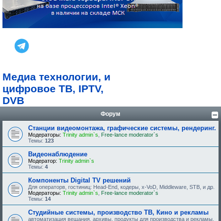
Медиа технологии, и
цифровое ТВ, IPTV,
DVB
Форум
Станции видеомонтажа, графические системы, рендеринг.
Модераторы:
Trinity admin`s
,
Free-lance moderator`s
Темы:
123
Видеонаблюдение
Модератор:
Trinity admin`s
Темы:
4
Компоненты Digital TV решений
Для операторв, гостиниц: Head-End, кодеры, x-VoD, Middleware, STB, и др.
Модераторы:
Trinity admin`s
,
Free-lance moderator`s
Темы:
14
Студийные системы, производство ТВ, Кино и рекламы
автоматизация вещания, архивы, продукты для производства и рекламы.