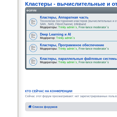
Кластеры - вычислительные и от
ФОРУМ
Кластеры, Аппаратная часть
Технологии постороения кластеров (вычислительных и о
SAN , NAS, FibreChannel, Infiniband
Модераторы:
Trinity admin`s
,
Free-lance moderator`s
Deep Learning и AI
Модератор:
Trinity admin`s
Кластеры, Программное обеспечение
Модераторы:
Trinity admin`s
,
Free-lance moderator`s
Кластеры, параллельные файловые систем
Модераторы:
Trinity admin`s
,
Free-lance moderator`s
КТО СЕЙЧАС НА КОНФЕРЕНЦИИ
Сейчас этот форум просматривают: нет зарегистрированных пользо
Список форумов