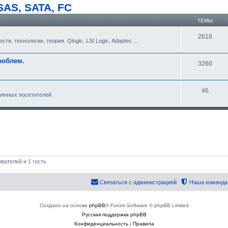
SAS, SATA, FC
ТЕМЫ
2618
, технологии, теория. Qlogic, LSI Logic, Adaptec ...
роблем.
3260
46
оянных посетителей.
вателей и 1 гость
Связаться с администрацией
Наша команда
Создано на основе
phpBB
® Forum Software © phpBB Limited
Русская поддержка phpBB
Конфиденциальность
|
Правила