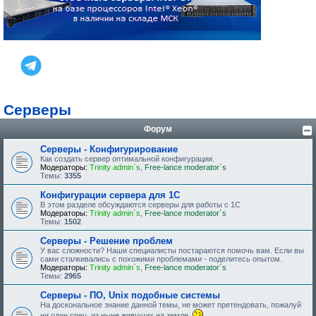
Серверы
Форум
Серверы - Конфигурирование
Как создать сервер оптимальной конфигурации.
Модераторы:
Trinity admin`s
,
Free-lance moderator`s
Темы:
3355
Конфигурации сервера для 1С
В этом разделе обсуждаются серверы для работы с 1С
Модераторы:
Trinity admin`s
,
Free-lance moderator`s
Темы:
1502
Серверы - Решение проблем
У вас сложности? Наши специалисты постараются помочь вам. Если вы
сами сталкивались с похожими проблемами - поделитесь опытом.
Модераторы:
Trinity admin`s
,
Free-lance moderator`s
Темы:
2965
Серверы - ПО, Unix подобные системы
На доскональное знание данной темы, не может претендовать, пожалуй
ни один спец, из ныне живущих на земле.