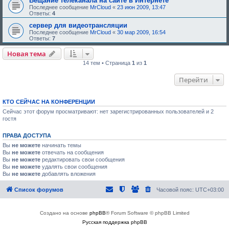
Вещание телеканала на сайте в Интернете
Последнее сообщение
MrCloud
«
23 июн 2009, 13:47
Ответы:
4
сервер для видеотрансляции
Последнее сообщение
MrCloud
«
30 мар 2009, 16:54
Ответы:
7
Новая тема
14 тем • Страница
1
из
1
Перейти
КТО СЕЙЧАС НА КОНФЕРЕНЦИИ
Сейчас этот форум просматривают: нет зарегистрированных пользователей и 2
гостя
ПРАВА ДОСТУПА
Вы
не можете
начинать темы
Вы
не можете
отвечать на сообщения
Вы
не можете
редактировать свои сообщения
Вы
не можете
удалять свои сообщения
Вы
не можете
добавлять вложения
Список форумов
Часовой пояс:
UTC+03:00
Создано на основе
phpBB
® Forum Software © phpBB Limited
Русская поддержка phpBB