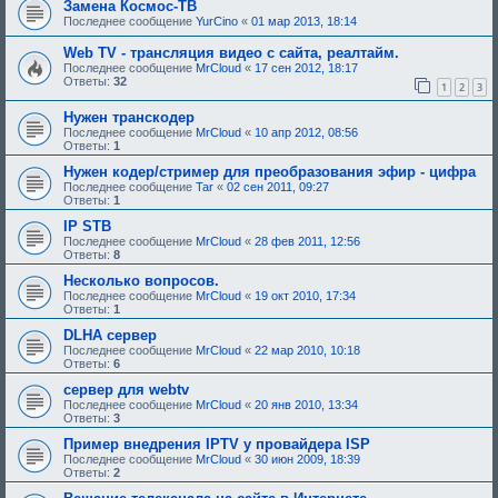
Замена Космос-ТВ
б
Последнее сообщение
YurCino
«
01 мар 2013, 18:14
у
ю
Web TV - трансляция видео с сайта, реалтайм.
щ
е
Последнее сообщение
MrCloud
«
17 сен 2012, 18:17
е
Ответы:
32
1
2
3
о
д
Нужен транскодер
о
Последнее сообщение
MrCloud
«
10 апр 2012, 08:56
б
Ответы:
1
р
е
Нужен кодер/стример для преобразования эфир - цифра
н
и
Последнее сообщение
Tar
«
02 сен 2011, 09:27
я
Ответы:
1
:
IP STB
Последнее сообщение
MrCloud
«
28 фев 2011, 12:56
Ответы:
8
Несколько вопросов.
Последнее сообщение
MrCloud
«
19 окт 2010, 17:34
Ответы:
1
DLHA сервер
Последнее сообщение
MrCloud
«
22 мар 2010, 10:18
Ответы:
6
сервер для webtv
Последнее сообщение
MrCloud
«
20 янв 2010, 13:34
Ответы:
3
Пример внедрения IPTV у провайдера ISP
Последнее сообщение
MrCloud
«
30 июн 2009, 18:39
Ответы:
2