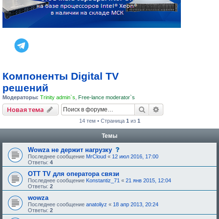
Компоненты Digital TV
решений
Модераторы:
Trinity admin`s
,
Free-lance moderator`s
Поиск
Расширенный пои
Новая тема
14 тем • Страница
1
из
1
Темы
с
Wowza не держит нагрузку
о
Последнее сообщение
MrCloud
«
12 июл 2016, 17:00
о
Ответы:
4
б
щ
OTT TV для оператора связи
е
Последнее сообщение
Konstantiz_71
«
21 янв 2015, 12:04
н
Ответы:
2
и
е
wowza
,
Последнее сообщение
anatoliyz
«
18 апр 2013, 20:24
т
Ответы:
2
р
е