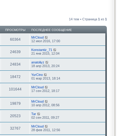
14 тем • Страница
1
из
1
ПРОСМОТРЫ
ПОСЛЕДНЕЕ СООБЩЕНИЕ
MrCloud
60364
12 июл 2016, 17:00
Konstantiz_71
24639
21 янв 2015, 12:04
anatoliyz
24834
18 апр 2013, 20:24
YurCino
18472
01 мар 2013, 18:14
MrCloud
101644
17 сен 2012, 18:17
MrCloud
19879
10 апр 2012, 08:56
Tar
20523
02 сен 2011, 09:27
MrCloud
32767
28 фев 2011, 12:56