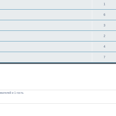
1
6
3
2
4
7
вателей и 1 гость