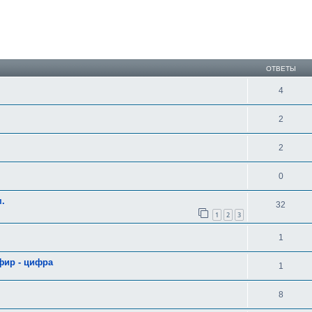
ширенный поиск
ОТВЕТЫ
4
2
2
0
м.
32
1
2
3
1
фир - цифра
1
8