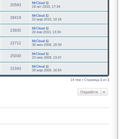
MrCloud
20593
19 окт 2010, 17:34
MrCloud
28419
22 мар 2010, 10:18
MrCloud
23935
20 янв 2010, 13:34
MrCloud
22712
30 июн 2009, 18:39
MrCloud
25030
23 июн 2009, 13:47
MrCloud
31593
30 мар 2009, 16:54
14 тем • Страница
1
из
1
Перейти