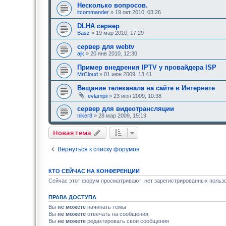
Несколько вопросов.
:
itcommander
» 19 окт 2010, 03:26
DLHA сервер
Basz
» 19 мар 2010, 17:29
сервер для webtv
ajk
» 20 янв 2010, 12:30
Пример внедрения IPTV у провайдера ISP
MrCloud
» 01 июн 2009, 13:41
Вещание телеканала на сайте в Интернете
evlampii
» 23 июн 2009, 10:38
сервер для видеотрансляции
niker8
» 28 мар 2009, 15:19
Новая тема
Вернуться к списку форумов
КТО СЕЙЧАС НА КОНФЕРЕНЦИИ
Сейчас этот форум просматривают: нет зарегистрированных пользо
ПРАВА ДОСТУПА
Вы
не можете
начинать темы
Вы
не можете
отвечать на сообщения
Вы
не можете
редактировать свои сообщения