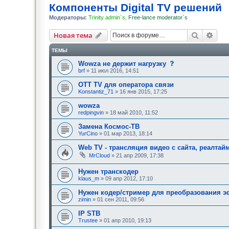
Компоненты Digital TV решений
Модераторы:
Trinity admin`s
,
Free-lance moderator`s
Поиск
Рас
Новая тема
ТЕМЫ
с
Wowza не держит нагрузку
о
brf
» 11 июл 2016, 14:51
о
б
OTT TV для оператора связи
щ
Konstantiz_71
» 16 янв 2015, 17:25
е
н
wowza
и
е
redpingvin
» 18 май 2010, 11:52
,
т
Замена Космос-ТВ
р
YurCino
» 01 мар 2013, 18:14
е
б
Web TV - трансляция видео с сайта, реалтай
у
ю
MrCloud
» 21 апр 2009, 17:38
щ
е
Нужен транскодер
е
klaus_m
» 09 апр 2012, 17:10
о
д
о
Нужен кодер/стример для преобразования э
б
zimin
» 01 сен 2011, 09:56
р
е
IP STB
н
Trustee
» 01 апр 2010, 19:13
и
я