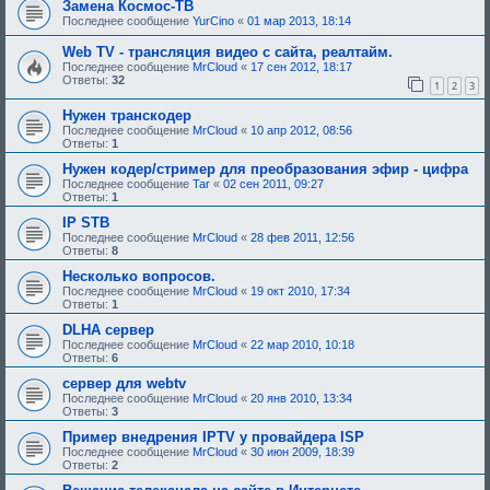
Замена Космос-ТВ
б
Последнее сообщение
YurCino
«
01 мар 2013, 18:14
у
ю
Web TV - трансляция видео с сайта, реалтайм.
щ
е
Последнее сообщение
MrCloud
«
17 сен 2012, 18:17
е
Ответы:
32
1
2
3
о
д
Нужен транскодер
о
Последнее сообщение
MrCloud
«
10 апр 2012, 08:56
б
Ответы:
1
р
е
Нужен кодер/стример для преобразования эфир - цифра
н
и
Последнее сообщение
Tar
«
02 сен 2011, 09:27
я
Ответы:
1
:
IP STB
Последнее сообщение
MrCloud
«
28 фев 2011, 12:56
Ответы:
8
Несколько вопросов.
Последнее сообщение
MrCloud
«
19 окт 2010, 17:34
Ответы:
1
DLHA сервер
Последнее сообщение
MrCloud
«
22 мар 2010, 10:18
Ответы:
6
сервер для webtv
Последнее сообщение
MrCloud
«
20 янв 2010, 13:34
Ответы:
3
Пример внедрения IPTV у провайдера ISP
Последнее сообщение
MrCloud
«
30 июн 2009, 18:39
Ответы:
2