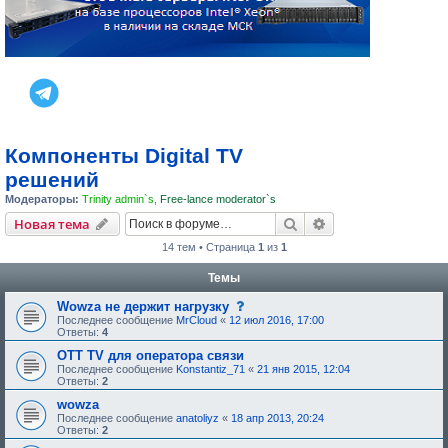
Компоненты Digital TV
решений
Модераторы:
Trinity admin`s
,
Free-lance moderator`s
Поиск
Расширенный пои
Новая тема
14 тем • Страница
1
из
1
Темы
с
Wowza не держит нагрузку
о
Последнее сообщение
MrCloud
«
12 июл 2016, 17:00
о
Ответы:
4
б
щ
OTT TV для оператора связи
е
Последнее сообщение
Konstantiz_71
«
21 янв 2015, 12:04
н
Ответы:
2
и
е
wowza
,
Последнее сообщение
anatoliyz
«
18 апр 2013, 20:24
т
Ответы:
2
р
е