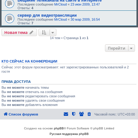
Вещание телеканала на сайте в Интернете
Последнее сообщение
MrCloud
«
23 июн 2009, 13:47
Ответы:
4
сервер для видеотрансляции
Последнее сообщение
MrCloud
«
30 мар 2009, 16:54
Ответы:
7
Новая тема
14 тем • Страница
1
из
1
Перейти
КТО СЕЙЧАС НА КОНФЕРЕНЦИИ
Сейчас этот форум просматривают: нет зарегистрированных пользователей и 2
гостя
ПРАВА ДОСТУПА
Вы
не можете
начинать темы
Вы
не можете
отвечать на сообщения
Вы
не можете
редактировать свои сообщения
Вы
не можете
удалять свои сообщения
Вы
не можете
добавлять вложения
Список форумов
Часовой пояс:
UTC+03:00
Создано на основе
phpBB
® Forum Software © phpBB Limited
Русская поддержка phpBB