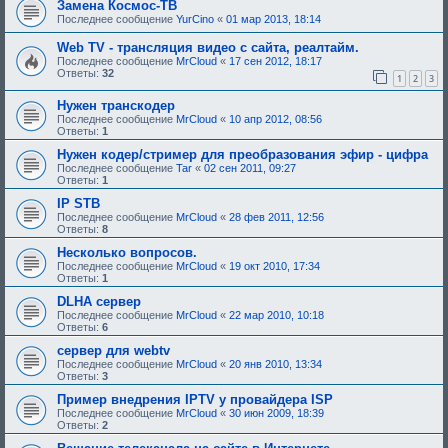
Замена Космос-ТВ
б
Последнее сообщение
YurCino
«
01 мар 2013, 18:14
у
ю
Web TV - трансляция видео с сайта, реалтайм.
щ
е
Последнее сообщение
MrCloud
«
17 сен 2012, 18:17
е
Ответы:
32
1
2
3
о
д
Нужен транскодер
о
Последнее сообщение
MrCloud
«
10 апр 2012, 08:56
б
Ответы:
1
р
е
Нужен кодер/стример для преобразования эфир - цифра
н
и
Последнее сообщение
Tar
«
02 сен 2011, 09:27
я
Ответы:
1
:
IP STB
Последнее сообщение
MrCloud
«
28 фев 2011, 12:56
Ответы:
8
Несколько вопросов.
Последнее сообщение
MrCloud
«
19 окт 2010, 17:34
Ответы:
1
DLHA сервер
Последнее сообщение
MrCloud
«
22 мар 2010, 10:18
Ответы:
6
сервер для webtv
Последнее сообщение
MrCloud
«
20 янв 2010, 13:34
Ответы:
3
Пример внедрения IPTV у провайдера ISP
Последнее сообщение
MrCloud
«
30 июн 2009, 18:39
Ответы:
2