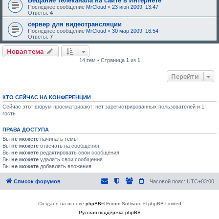
Вещание телеканала на сайте в Интернете
Последнее сообщение
MrCloud
«
23 июн 2009, 13:47
Ответы:
4
сервер для видеотрансляции
Последнее сообщение
MrCloud
«
30 мар 2009, 16:54
Ответы:
7
Новая тема
14 тем • Страница
1
из
1
Перейти
КТО СЕЙЧАС НА КОНФЕРЕНЦИИ
Сейчас этот форум просматривают: нет зарегистрированных пользователей и 1
гость
ПРАВА ДОСТУПА
Вы
не можете
начинать темы
Вы
не можете
отвечать на сообщения
Вы
не можете
редактировать свои сообщения
Вы
не можете
удалять свои сообщения
Вы
не можете
добавлять вложения
Список форумов
Часовой пояс:
UTC+03:00
Создано на основе
phpBB
® Forum Software © phpBB Limited
Русская поддержка phpBB