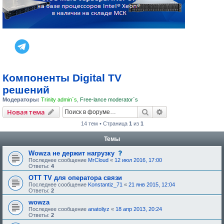
Компоненты Digital TV
решений
Модераторы:
Trinity admin`s
,
Free-lance moderator`s
Поиск
Расширенный пои
Новая тема
14 тем • Страница
1
из
1
Темы
с
Wowza не держит нагрузку
о
Последнее сообщение
MrCloud
«
12 июл 2016, 17:00
о
Ответы:
4
б
щ
OTT TV для оператора связи
е
Последнее сообщение
Konstantiz_71
«
21 янв 2015, 12:04
н
Ответы:
2
и
е
wowza
,
Последнее сообщение
anatoliyz
«
18 апр 2013, 20:24
т
Ответы:
2
р
е