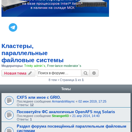
Кластеры,
параллельные
файловые системы
Модераторы:
Trinity admin`s
,
Free-lance moderator`s
Поиск
Расширенный пои
Новая тема
8 тем • Страница
1
из
1
Темы
CXFS или иное с GRIO.
Последнее сообщение
ArmandoWaync
«
02 июн 2019, 17:25
Ответы:
12
Посоветуйте ФС аналогичные OpenAFS под Solaris
Последнее сообщение
Stranger03
«
21 апр 2014, 14:40
Ответы:
1
Раздел форума посвещённый параллельным файловым
системам