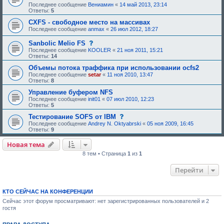
Последнее сообщение
Вениамин
«
14 май 2013, 23:14
Ответы:
5
CXFS - свободное место на массивах
Последнее сообщение
anmax
«
26 июл 2012, 18:27
с
Sanbolic Melio FS
о
Последнее сообщение
KOOLER
«
21 ноя 2011, 15:21
о
Ответы:
14
б
щ
Объемы потока траффика при использовании ocfs2
е
Последнее сообщение
setar
«
11 ноя 2010, 13:47
н
Ответы:
8
и
е
Управление буфером NFS
,
Последнее сообщение
init01
«
07 июл 2010, 12:23
т
Ответы:
5
р
е
с
Тестирование SOFS от IBM
б
о
Последнее сообщение
Andrey N. Oktyabrski
«
05 ноя 2009, 16:45
у
о
Ответы:
9
ю
б
щ
щ
Новая тема
е
е
е
н
8 тем • Страница
1
из
1
о
и
д
е
о
Перейти
,
б
т
р
р
е
е
КТО СЕЙЧАС НА КОНФЕРЕНЦИИ
н
б
и
у
Сейчас этот форум просматривают: нет зарегистрированных пользователей и 2
я
ю
гостя
:
щ
е
е