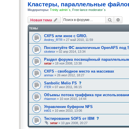
Кластеры, параллельные файло
Модераторы:
Trinity admin`s
,
Free-lance moderator`s
Поиск
Рас
Новая тема
ТЕМЫ
CXFS или иное с GRIO.
Andrey_RTR
» 27 май 2010, 11:59
Посоветуйте ФС аналогичные OpenAFS под S
skeletor
» 02 апр 2014, 13:34
Раздел форума посвещённый параллельны
setar
» 18 ноя 2008, 13:38
CXFS - свободное место на массивах
anmax
» 26 июл 2012, 18:27
с
Sanbolic Melio FS
о
ITER
» 07 июл 2011, 06:15
о
б
Объемы потока траффика при использовани
щ
rhiannon
» 10 ноя 2010, 14:44
е
н
Управление буфером NFS
и
е
init01
» 10 июн 2010, 13:06
,
т
с
Тестирование SOFS от IBM
р
о
setar
» 10 дек 2008, 20:27
е
о
б
б