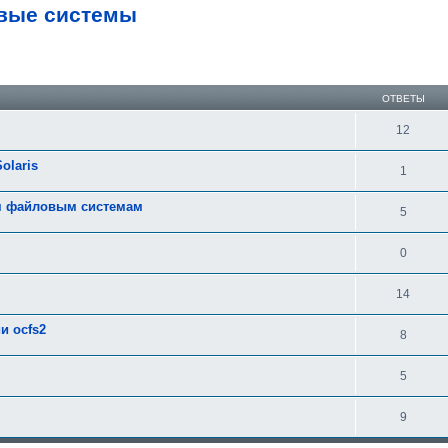
вые системы
ширенный поиск
ОТВЕТЫ
12
olaris
1
м файловым системам
5
0
14
и ocfs2
8
5
9