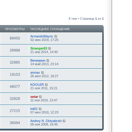
8 тем • Страница
1
из
1
ПРОСМОТРЫ
ПОСЛЕДНЕЕ СООБЩЕНИЕ
ArmandoWaync
89450
02 июн 2019, 17:25
Stranger03
28998
21 апр 2014, 14:40
Вениамин
32985
14 май 2013, 23:14
anmax
19103
26 июл 2012, 18:27
KOOLER
46077
21 ноя 2011, 15:21
setar
32828
11 ноя 2010, 13:47
init01
27215
07 июл 2010, 12:23
Andrey N. Oktyabrski
36094
05 ноя 2009, 16:45