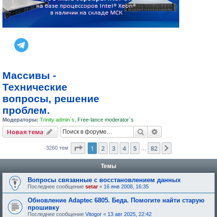
Массивы -
Технические
вопросы, решение
проблем.
Модераторы:
Trinity admin`s
,
Free-lance moderator`s
Поиск
Расширенный пои
Новая тема
Страница
1
из
82
1
2
3
4
5
82
След.
3260 тем
…
Темы
Вопросы связанные с восстановлением данных
Последнее сообщение
setar
«
16 янв 2008, 16:35
Обновление Adaptec 6805. Беда. Помогите найти старую
прошивку
Последнее сообщение
Vitogor
«
13 авг 2025, 22:42