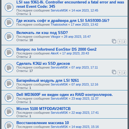
LSI sas 9361-8i. Controller encountered a fatal error and was
reset Event Code: 345
Последнее сообщение
ServiceMSK
«
14 ноя 2023, 12:45
Ответы:
1
Где искать софт и драйвера для LSI SAS9300-16i?
Последнее сообщение
Thatstoohot
«
17 июн 2023, 13:42
Включать ли кэш под SSD?
Последнее сообщение
Vitogor
«
28 апр 2023, 15:47
Ответы:
18
1
2
Вопрос по Infortrend EonStor DS 2000 Gen2
Последнее сообщение
AlexK
«
17 апр 2023, 20:43
Ответы:
2
Сделать КЭШ из SSD дисков
Последнее сообщение
ServiceMSK
«
07 апр 2023, 17:11
Ответы:
17
1
2
Батарейный модуль для LSI 9261
Последнее сообщение
ServiceMSK
«
07 апр 2023, 12:16
Ответы:
1
Dell MD3600F не виден один из RAID контроллеров.
Последнее сообщение
ServiceMSK
«
23 мар 2023, 11:37
Ответы:
1
Micron 5100 MTFDDAV240TCB
Последнее сообщение
ServiceMSK
«
22 мар 2023, 17:41
Ответы:
1
Восстановление массива 10
Последнее сообщение
ServiceMSK
«
14 мар 2023, 15:16