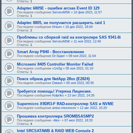
Ответы:
1
Adaptec 6805E - ошибки arcsas Event ID 129
Последнее сообщение
ServiceMSK
«
10 фев 2023, 11:57
Ответы:
1
Adaptec 8805, не получается расширить raid 1
Последнее сообщение
Ильич
«
16 дек 2022, 18:04
Ответы:
2
Проблемы со сборкой raid на контролере SAS 9341-8i
Последнее сообщение
ServiceMSK
«
11 ноя 2022, 12:40
Ответы:
1
Smart Array P840 - Восстановление
Последнее сообщение
Dr.Sqaer
«
09 ноя 2022, 11:04
Microsemi 8405 Controller Monitor Failed
Последнее сообщение
v1nt3g
«
05 ноя 2022, 01:10
Ответы:
1
Поиск образа для NetApp 28xx (E2824)
Последнее сообщение
Dataon
«
05 ноя 2022, 00:35
Требуется помощь! Утеряна Лицензия.
Последнее сообщение
Kolpriks
«
13 окт 2022, 14:26
Supermicro X9DR3-F RAD-контроллер SAS и NVME
Последнее сообщение
anton.mezencev
«
12 авг 2022, 15:20
Прошивка контроллера SROMBSASMP2
Последнее сообщение
-Alex-
«
07 июл 2022, 18:20
Ответы:
4
Intel SRCSATAWB & RAID WEB Console 2