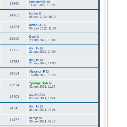
ServiceMSK
14860
11 авг 2022, 10:19
bubba
14962
08 июн 2022, 15:04
diman535
14884
06 май 2022, 11:55
Deol
23566
29 апр 2022, 16:00
doc_fbi
17123
21 апр 2022, 14:09
doc_fbi
14753
21 апр 2022, 14:03
Alexandr_P
14684
18 апр 2022, 15:28
Sponge Bob
13614
31 янв 2022, 11:17
sas2402
12403
09 ноя 2021, 11:24
doc_fbi
14545
08 ноя 2021, 17:26
serejja
11477
30 сен 2021, 07:17