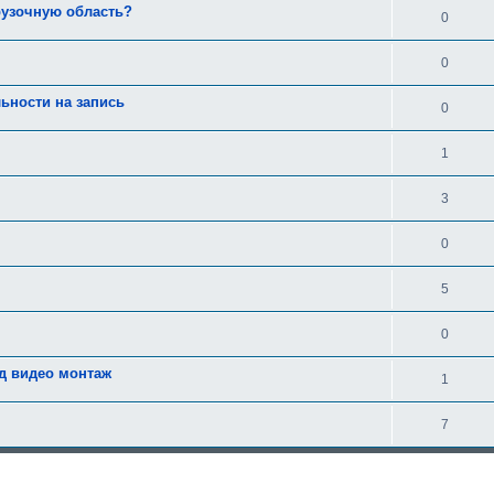
грузочную область?
0
0
ьности на запись
0
1
3
0
5
0
д видео монтаж
1
7