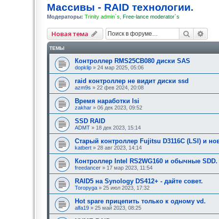
Массивы - RAID технологии.
Модераторы:
Trinity admin`s
,
Free-lance moderator`s
Поиск
Рас
Новая тема
ТЕМЫ
Контроллер RMS25CB080 диски SAS
dopklip
» 24 мар 2025, 05:06
raid контроллер не видит диски ssd
azm9s
» 22 фев 2024, 20:08
Время наработки lsi
zakhar
» 06 дек 2023, 09:52
SSD RAID
ADMT
» 18 дек 2023, 15:14
Старый контроллер Fujitsu D3116C (LSI) и н
katbert
» 28 авг 2023, 14:14
Контроллер Intel RS2WG160 и обычные SDD.
freedancer
» 17 мар 2023, 11:54
RAID5 на Synology DS412+ - дайте совет.
Toropyga
» 25 июл 2023, 17:32
Hot spare прицепить только к одному vd.
alfa19
» 25 май 2023, 08:25