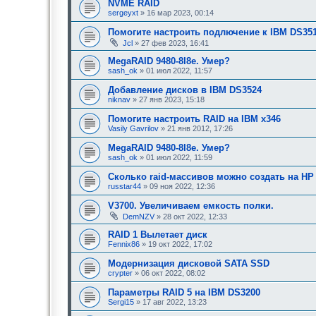
NVME RAID
sergeyxt
» 16 мар 2023, 00:14
Помогите настроить подлючение к IBM DS351
Jcl
» 27 фев 2023, 16:41
MegaRAID 9480-8I8e. Умер?
sash_ok
» 01 июл 2022, 11:57
Добавление дисков в IBM DS3524
niknav
» 27 янв 2023, 15:18
Помогите настроить RAID на IBM x346
Vasily Gavrilov
» 21 янв 2012, 17:26
MegaRAID 9480-8I8e. Умер?
sash_ok
» 01 июл 2022, 11:59
Сколько raid-массивов можно создать на HP 
russtar44
» 09 ноя 2022, 12:36
V3700. Увеличиваем емкость полки.
DemNZV
» 28 окт 2022, 12:33
RAID 1 Вылетает диск
Fennix86
» 19 окт 2022, 17:02
Модернизация дисковой SATA SSD
crypter
» 06 окт 2022, 08:02
Параметры RAID 5 на IBM DS3200
Sergi15
» 17 авг 2022, 13:23