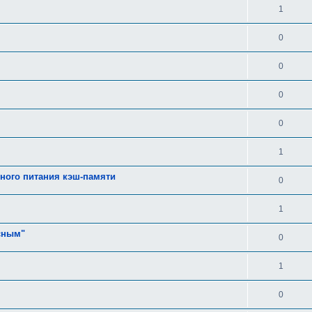
1
0
0
0
0
1
йного питания кэш-памяти
0
1
асным"
0
1
0