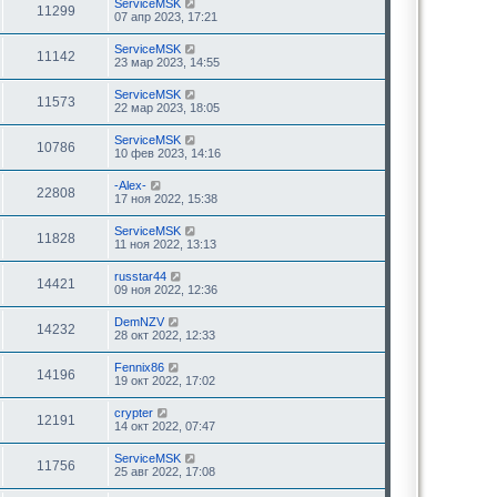
ServiceMSK
11299
07 апр 2023, 17:21
ServiceMSK
11142
23 мар 2023, 14:55
ServiceMSK
11573
22 мар 2023, 18:05
ServiceMSK
10786
10 фев 2023, 14:16
-Alex-
22808
17 ноя 2022, 15:38
ServiceMSK
11828
11 ноя 2022, 13:13
russtar44
14421
09 ноя 2022, 12:36
DemNZV
14232
28 окт 2022, 12:33
Fennix86
14196
19 окт 2022, 17:02
crypter
12191
14 окт 2022, 07:47
ServiceMSK
11756
25 авг 2022, 17:08