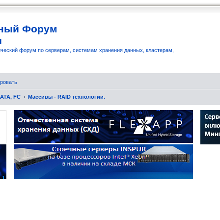
ный Форум
и
ческий форум по серверам, системам хранения данных, кластерам,
ровать
SATA, FC
Массивы - RAID технологии.