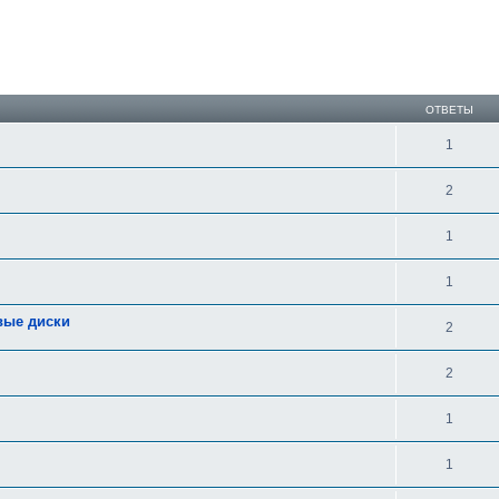
ширенный поиск
ОТВЕТЫ
1
2
1
1
овые диски
2
2
1
1