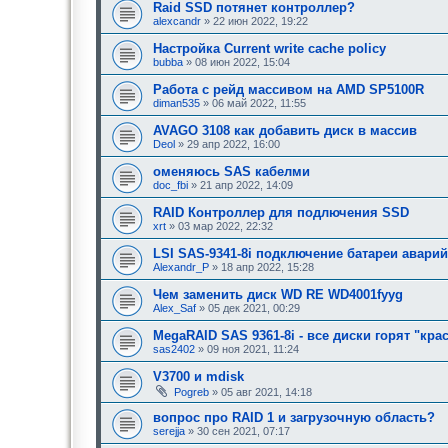
Raid SSD потянет контроллер?
alexcandr
» 22 июн 2022, 19:22
Настройка Current write cache policy
bubba
» 08 июн 2022, 15:04
Работа с рейд массивом на AMD SP5100R
diman535
» 06 май 2022, 11:55
AVAGO 3108 как добавить диск в массив
Deol
» 29 апр 2022, 16:00
оменяюсь SAS кабелми
doc_fbi
» 21 апр 2022, 14:09
RAID Контроллер для подлючения SSD
xrt
» 03 мар 2022, 22:32
LSI SAS-9341-8i подключение батареи авари
Alexandr_P
» 18 апр 2022, 15:28
Чем заменить диск WD RE WD4001fyyg
Alex_Saf
» 05 дек 2021, 00:29
MegaRAID SAS 9361-8i - все диски горят "кр
sas2402
» 09 ноя 2021, 11:24
V3700 и mdisk
Pogreb
» 05 авг 2021, 14:18
вопрос про RAID 1 и загрузочную область?
serejja
» 30 сен 2021, 07:17