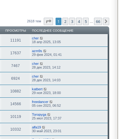
Страница
1
из
66
1
2
3
4
5
66
След.
2618 тем
…
ПРОСМОТРЫ
ПОСЛЕДНЕЕ СООБЩЕНИЕ
cher
11191
18 апр 2025, 13:05
azm9s
17637
29 фев 2024, 01:41
cher
7467
28 дек 2023, 14:12
cher
6924
28 дек 2023, 14:03
katbert
10882
29 ноя 2023, 18:00
freedancer
14566
05 сен 2023, 06:52
Toropyga
10119
25 июл 2023, 17:37
alfa19
10332
30 май 2023, 23:01