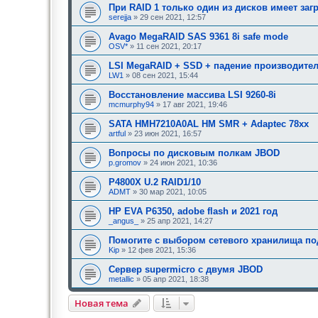
При RAID 1 только один из дисков имеет за
serejja
» 29 сен 2021, 12:57
Avago MegaRAID SAS 9361 8i safe mode
OSV*
» 11 сен 2021, 20:17
LSI MegaRAID + SSD + падение производител
LW1
» 08 сен 2021, 15:44
Восстановление массива LSI 9260-8i
mcmurphy94
» 17 авг 2021, 19:46
SATA HMH7210A0AL HM SMR + Adaptec 78xx
artful
» 23 июн 2021, 16:57
Вопросы по дисковым полкам JBOD
p.gromov
» 24 июн 2021, 10:36
P4800X U.2 RAID1/10
ADMT
» 30 мар 2021, 10:05
HP EVA P6350, adobe flash и 2021 год
_angus_
» 25 апр 2021, 14:27
Помогите с выбором сетевого хранилища по
Kip
» 12 фев 2021, 15:36
Сервер supermicro с двумя JBOD
metallic
» 05 апр 2021, 18:38
Новая тема