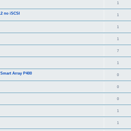
1
2 по iSCSI
1
1
1
7
1
Smart Array P400
0
0
0
1
1