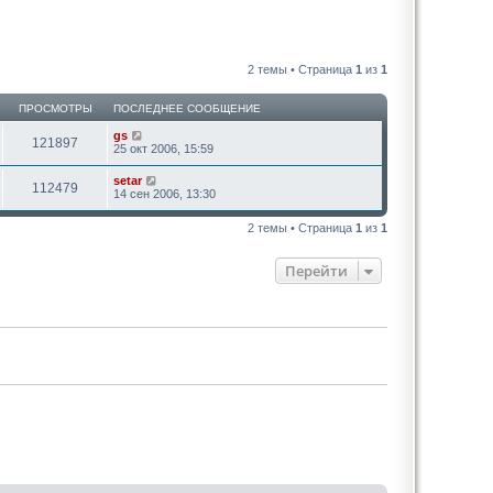
2 темы • Страница
1
из
1
ПРОСМОТРЫ
ПОСЛЕДНЕЕ СООБЩЕНИЕ
gs
121897
25 окт 2006, 15:59
setar
112479
14 сен 2006, 13:30
2 темы • Страница
1
из
1
Перейти