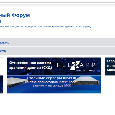
ный Форум
и
ческий форум по серверам, системам хранения данных, кластерам,
ровать
руме