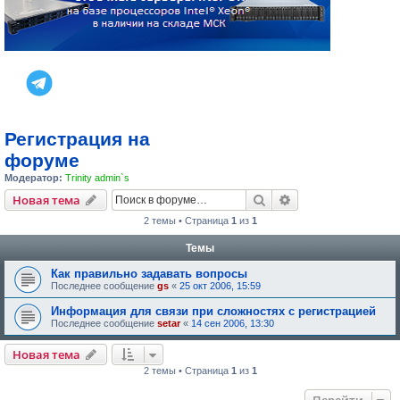
Регистрация на
форуме
Модератор:
Trinity admin`s
Поиск
Расширенный пои
Новая тема
2 темы • Страница
1
из
1
Темы
Как правильно задавать вопросы
Последнее сообщение
gs
«
25 окт 2006, 15:59
Информация для связи при сложностях с регистрацией
Последнее сообщение
setar
«
14 сен 2006, 13:30
Новая тема
2 темы • Страница
1
из
1
Перейти