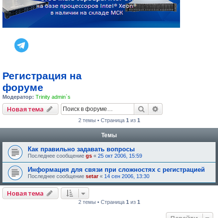
Регистрация на
форуме
Модератор:
Trinity admin`s
Поиск
Расширенный пои
Новая тема
2 темы • Страница
1
из
1
Темы
Как правильно задавать вопросы
Последнее сообщение
gs
«
25 окт 2006, 15:59
Информация для связи при сложностях с регистрацией
Последнее сообщение
setar
«
14 сен 2006, 13:30
Новая тема
2 темы • Страница
1
из
1
Перейти