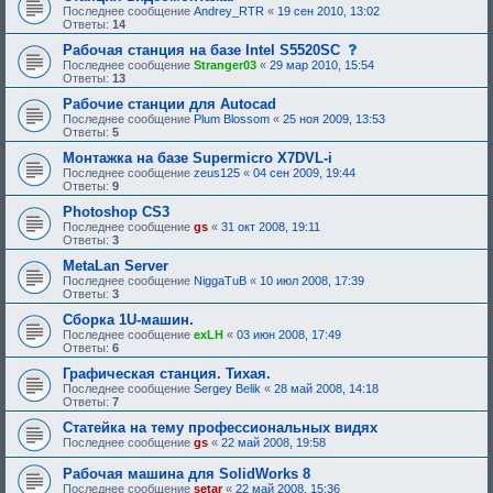
Последнее сообщение
Andrey_RTR
«
19 сен 2010, 13:02
Ответы:
14
с
Рабочая станция на базе Intel S5520SC
о
Последнее сообщение
Stranger03
«
29 мар 2010, 15:54
о
Ответы:
13
б
щ
Рабочие станции для Autocad
е
Последнее сообщение
Plum Blossom
«
25 ноя 2009, 13:53
н
Ответы:
5
и
е
Монтажка на базе Supermicro X7DVL-i
,
Последнее сообщение
zeus125
«
04 сен 2009, 19:44
т
Ответы:
9
р
е
Photoshop CS3
б
Последнее сообщение
gs
«
31 окт 2008, 19:11
у
Ответы:
3
ю
щ
MetaLan Server
е
Последнее сообщение
NiggaTuB
«
10 июл 2008, 17:39
е
Ответы:
3
о
д
Сборка 1U-машин.
о
Последнее сообщение
exLH
«
03 июн 2008, 17:49
б
Ответы:
6
р
е
Графическая станция. Тихая.
н
Последнее сообщение
Sergey Belik
«
28 май 2008, 14:18
и
Ответы:
7
я
:
Статейка на тему профессиональных видях
Последнее сообщение
gs
«
22 май 2008, 19:58
Рабочая машина для SolidWorks 8
Последнее сообщение
setar
«
22 май 2008, 15:36