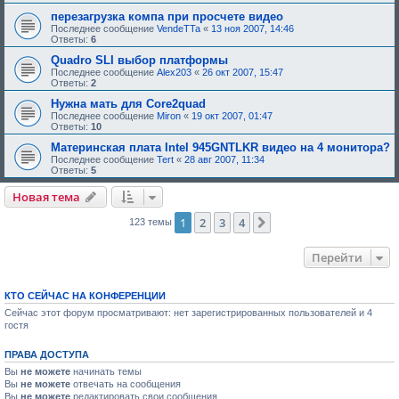
д
перезагрузка компа при просчете видео
о
Последнее сообщение
VendeTTa
«
13 ноя 2007, 14:46
б
Ответы:
6
р
е
Quadro SLI выбор платформы
н
Последнее сообщение
Alex203
«
26 окт 2007, 15:47
и
Ответы:
2
я
:
Нужна мать для Core2quad
Последнее сообщение
Miron
«
19 окт 2007, 01:47
Ответы:
10
Материнская плата Intel 945GNTLKR видео на 4 монитора?
Последнее сообщение
Tert
«
28 авг 2007, 11:34
Ответы:
5
Новая тема
1
2
3
4
След.
123 темы
Перейти
КТО СЕЙЧАС НА КОНФЕРЕНЦИИ
Сейчас этот форум просматривают: нет зарегистрированных пользователей и 4
гостя
ПРАВА ДОСТУПА
Вы
не можете
начинать темы
Вы
не можете
отвечать на сообщения
Вы
не можете
редактировать свои сообщения