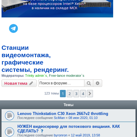
Станции
видеомонтажа,
графические
системы, рендеринг.
Модераторы:
Trinity admin`s
,
Free-lance moderator`s
Поиск
Расширенный пои
Новая тема
1
2
3
4
След.
123 темы
Темы
Lenovo Thinkstation C30 Xeon 2667v2 throttling
Последнее сообщение
SciMan
«
08 июн 2020, 01:10
НУЖЕН видеосервер для потокового вещания. КАК
с
СДЕЛАТЬ?
о
Последнее сообщение
byronron
«
12 май 2019, 13:58