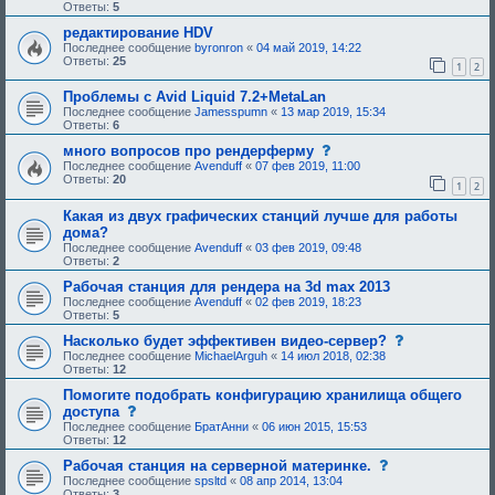
о
Ответы:
5
б
щ
редактирование HDV
е
Последнее сообщение
byronron
«
04 май 2019, 14:22
н
Ответы:
25
1
2
и
е
,
Проблемы с Avid Liquid 7.2+MetaLan
т
Последнее сообщение
Jamesspumn
«
13 мар 2019, 15:34
р
Ответы:
6
е
б
с
много вопросов про рендерферму
у
о
Последнее сообщение
Avenduff
«
07 фев 2019, 11:00
ю
о
Ответы:
20
1
2
щ
б
е
щ
е
Какая из двух графических станций лучше для работы
е
о
н
дома?
д
и
Последнее сообщение
Avenduff
«
03 фев 2019, 09:48
о
е
Ответы:
2
б
,
р
т
Рабочая станция для рендера на 3d max 2013
е
р
Последнее сообщение
Avenduff
«
02 фев 2019, 18:23
н
е
Ответы:
5
и
б
я
у
с
Насколько будет эффективен видео-сервер?
:
ю
о
Последнее сообщение
MichaelArguh
«
14 июл 2018, 02:38
щ
о
Ответы:
12
е
б
е
щ
Помогите подобрать конфигурацию хранилища общего
о
е
с
доступа
д
н
о
Последнее сообщение
БратАнни
«
06 июн 2015, 15:53
о
и
о
Ответы:
12
б
е
б
р
,
щ
с
Рабочая станция на серверной материнке.
е
т
е
о
н
Последнее сообщение
spsltd
«
08 апр 2014, 13:04
р
н
о
и
Ответы:
3