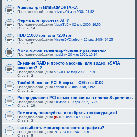
Машина для ВИДЕОМОНТАЖА
Последнее сообщение
noize
«
09 апр 2008, 21:52
с
Ферма для просчета 3d
о
Последнее сообщение
NiggaTuB
«
02 апр 2008, 16:53
о
Ответы:
14
б
щ
HDD 15000 rpm или 7200 rpm
е
Последнее сообщение
MasterDVDselect
«
28 мар 2008, 14:25
н
Ответы:
2
и
е
Монитор+жк телевизор->разные разрешения
,
Последнее сообщение
muskin
«
20 мар 2008, 18:14
т
р
Внешние RAID и просто массивы для видео. eSATA
е
с
решения?
б
о
у
Последнее сообщение
oLGol
«
12 мар 2008, 17:01
о
ю
Ответы:
2
б
щ
щ
е
Трабл! Внешняя PCI-E карта + GEforce 6100
е
е
Последнее сообщение
zondm
«
23 янв 2008, 11:54
н
о
Ответы:
1
и
д
е
о
Распределения PCI сегментов шины в платах Supermicro.
,
б
Последнее сообщение
TriStana
«
10 дек 2007, 17:39
т
р
Ответы:
10
р
е
е
н
Помогите, пожалуйста, подобрать конфигурацию!
б
и
Последнее сообщение
gs
«
26 ноя 2007, 14:54
у
я
Ответы:
3
ю
:
щ
как выбрать монитор для фото и графики?
е
Последнее сообщение
PG
«
23 ноя 2007, 09:51
е
Ответы:
5
о