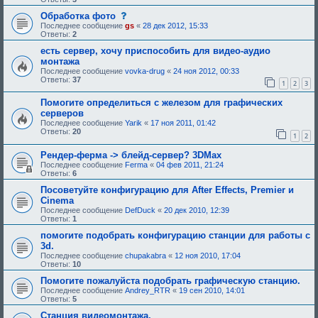
е
и
б
я
б
е
щ
с
Обработка фото
:
у
,
е
о
Последнее сообщение
gs
«
28 дек 2012, 15:33
ю
т
н
о
Ответы:
2
щ
р
и
б
е
е
е
щ
есть сервер, хочу приспособить для видео-аудио
е
б
,
е
монтажа
о
у
т
н
д
Последнее сообщение
vovka-drug
«
24 ноя 2012, 00:33
ю
р
и
о
Ответы:
37
щ
е
е
1
2
3
б
е
б
,
р
е
у
т
Помогите определиться с железом для графических
е
о
ю
р
н
серверов
д
щ
е
и
Последнее сообщение
Yarik
«
17 ноя 2011, 01:42
о
е
б
я
Ответы:
20
б
е
у
1
2
:
р
о
ю
е
д
щ
Рендер-ферма -> блейд-сервер? 3DMax
н
о
е
Последнее сообщение
Ferma
«
04 фев 2011, 21:24
и
б
е
Ответы:
6
я
р
о
:
е
д
Посоветуйте конфигурацию для After Effects, Premier и
н
о
Cinema
и
б
я
р
Последнее сообщение
DefDuck
«
20 дек 2010, 12:39
:
е
Ответы:
1
н
помогите подобрать конфигурацию станции для работы с
и
я
3d.
:
Последнее сообщение
chupakabra
«
12 ноя 2010, 17:04
Ответы:
10
Помогите пожалуйста подобрать графическую станцию.
Последнее сообщение
Andrey_RTR
«
19 сен 2010, 14:01
Ответы:
5
Станция видеомонтажа.