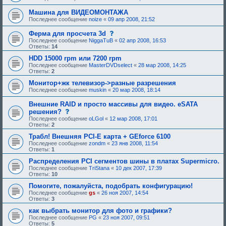
Машина для ВИДЕОМОНТАЖА
Последнее сообщение
noize
«
09 апр 2008, 21:52
с
Ферма для просчета 3d
о
Последнее сообщение
NiggaTuB
«
02 апр 2008, 16:53
о
Ответы:
14
б
щ
HDD 15000 rpm или 7200 rpm
е
Последнее сообщение
MasterDVDselect
«
28 мар 2008, 14:25
н
Ответы:
2
и
е
Монитор+жк телевизор->разные разрешения
,
Последнее сообщение
muskin
«
20 мар 2008, 18:14
т
р
Внешние RAID и просто массивы для видео. eSATA
е
с
решения?
б
о
у
Последнее сообщение
oLGol
«
12 мар 2008, 17:01
о
ю
Ответы:
2
б
щ
щ
е
Трабл! Внешняя PCI-E карта + GEforce 6100
е
е
Последнее сообщение
zondm
«
23 янв 2008, 11:54
н
о
Ответы:
1
и
д
е
о
Распределения PCI сегментов шины в платах Supermicro.
,
б
Последнее сообщение
TriStana
«
10 дек 2007, 17:39
т
р
Ответы:
10
р
е
е
н
Помогите, пожалуйста, подобрать конфигурацию!
б
и
Последнее сообщение
gs
«
26 ноя 2007, 14:54
у
я
Ответы:
3
ю
:
щ
как выбрать монитор для фото и графики?
е
Последнее сообщение
PG
«
23 ноя 2007, 09:51
е
Ответы:
5
о