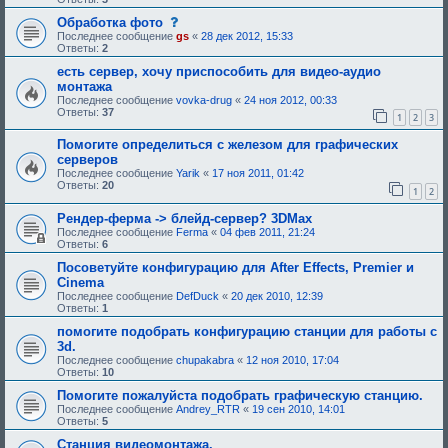
е
и
б
я
б
е
щ
с
Обработка фото
:
у
,
е
о
Последнее сообщение
gs
«
28 дек 2012, 15:33
ю
т
н
о
Ответы:
2
щ
р
и
б
е
е
е
щ
есть сервер, хочу приспособить для видео-аудио
е
б
,
е
монтажа
о
у
т
н
д
Последнее сообщение
vovka-drug
«
24 ноя 2012, 00:33
ю
р
и
о
Ответы:
37
щ
е
е
1
2
3
б
е
б
,
р
е
у
т
Помогите определиться с железом для графических
е
о
ю
р
н
серверов
д
щ
е
и
Последнее сообщение
Yarik
«
17 ноя 2011, 01:42
о
е
б
я
Ответы:
20
б
е
у
1
2
:
р
о
ю
е
д
щ
Рендер-ферма -> блейд-сервер? 3DMax
н
о
е
Последнее сообщение
Ferma
«
04 фев 2011, 21:24
и
б
е
Ответы:
6
я
р
о
:
е
д
Посоветуйте конфигурацию для After Effects, Premier и
н
о
Cinema
и
б
я
р
Последнее сообщение
DefDuck
«
20 дек 2010, 12:39
:
е
Ответы:
1
н
помогите подобрать конфигурацию станции для работы с
и
я
3d.
:
Последнее сообщение
chupakabra
«
12 ноя 2010, 17:04
Ответы:
10
Помогите пожалуйста подобрать графическую станцию.
Последнее сообщение
Andrey_RTR
«
19 сен 2010, 14:01
Ответы:
5
Станция видеомонтажа.