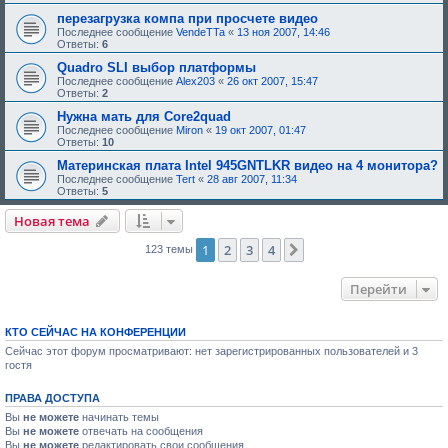
д
перезагрузка компа при просчете видео
о
Последнее сообщение
VendeTTa
«
13 ноя 2007, 14:46
б
Ответы:
6
р
е
Quadro SLI выбор платформы
н
Последнее сообщение
Alex203
«
26 окт 2007, 15:47
и
Ответы:
2
я
:
Нужна мать для Core2quad
Последнее сообщение
Miron
«
19 окт 2007, 01:47
Ответы:
10
Материнская плата Intel 945GNTLKR видео на 4 монитора?
Последнее сообщение
Tert
«
28 авг 2007, 11:34
Ответы:
5
Новая тема
1
2
3
4
След.
123 темы
Перейти
КТО СЕЙЧАС НА КОНФЕРЕНЦИИ
Сейчас этот форум просматривают: нет зарегистрированных пользователей и 3
гостя
ПРАВА ДОСТУПА
Вы
не можете
начинать темы
Вы
не можете
отвечать на сообщения
Вы
не можете
редактировать свои сообщения