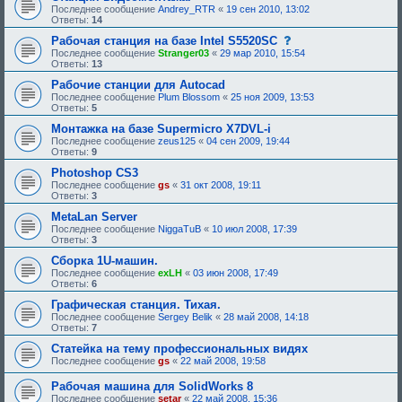
Последнее сообщение
Andrey_RTR
«
19 сен 2010, 13:02
Ответы:
14
с
Рабочая станция на базе Intel S5520SC
о
Последнее сообщение
Stranger03
«
29 мар 2010, 15:54
о
Ответы:
13
б
щ
Рабочие станции для Autocad
е
Последнее сообщение
Plum Blossom
«
25 ноя 2009, 13:53
н
Ответы:
5
и
е
Монтажка на базе Supermicro X7DVL-i
,
Последнее сообщение
zeus125
«
04 сен 2009, 19:44
т
Ответы:
9
р
е
Photoshop CS3
б
Последнее сообщение
gs
«
31 окт 2008, 19:11
у
Ответы:
3
ю
щ
MetaLan Server
е
Последнее сообщение
NiggaTuB
«
10 июл 2008, 17:39
е
Ответы:
3
о
д
Сборка 1U-машин.
о
Последнее сообщение
exLH
«
03 июн 2008, 17:49
б
Ответы:
6
р
е
Графическая станция. Тихая.
н
Последнее сообщение
Sergey Belik
«
28 май 2008, 14:18
и
Ответы:
7
я
:
Статейка на тему профессиональных видях
Последнее сообщение
gs
«
22 май 2008, 19:58
Рабочая машина для SolidWorks 8
Последнее сообщение
setar
«
22 май 2008, 15:36