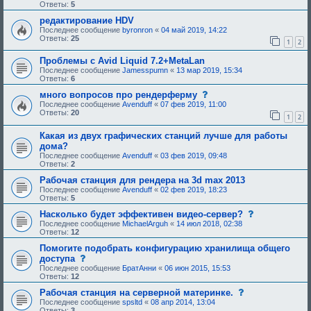
о
Ответы:
5
б
щ
редактирование HDV
е
Последнее сообщение
byronron
«
04 май 2019, 14:22
н
Ответы:
25
1
2
и
е
,
Проблемы с Avid Liquid 7.2+MetaLan
т
Последнее сообщение
Jamesspumn
«
13 мар 2019, 15:34
р
Ответы:
6
е
б
с
много вопросов про рендерферму
у
о
Последнее сообщение
Avenduff
«
07 фев 2019, 11:00
ю
о
Ответы:
20
1
2
щ
б
е
щ
е
Какая из двух графических станций лучше для работы
е
о
н
дома?
д
и
Последнее сообщение
Avenduff
«
03 фев 2019, 09:48
о
е
Ответы:
2
б
,
р
т
Рабочая станция для рендера на 3d max 2013
е
р
Последнее сообщение
Avenduff
«
02 фев 2019, 18:23
н
е
Ответы:
5
и
б
я
у
с
Насколько будет эффективен видео-сервер?
:
ю
о
Последнее сообщение
MichaelArguh
«
14 июл 2018, 02:38
щ
о
Ответы:
12
е
б
е
щ
Помогите подобрать конфигурацию хранилища общего
о
е
с
доступа
д
н
о
Последнее сообщение
БратАнни
«
06 июн 2015, 15:53
о
и
о
Ответы:
12
б
е
б
р
,
щ
с
Рабочая станция на серверной материнке.
е
т
е
о
н
Последнее сообщение
spsltd
«
08 апр 2014, 13:04
р
н
о
и
Ответы:
3