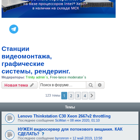
Станции
видеомонтажа,
графические
системы, рендеринг.
Модераторы:
Trinity admin`s
,
Free-lance moderator`s
Поиск
Расширенный пои
Новая тема
1
2
3
4
След.
123 темы
Темы
Lenovo Thinkstation C30 Xeon 2667v2 throttling
Последнее сообщение
SciMan
«
08 июн 2020, 01:10
НУЖЕН видеосервер для потокового вещания. КАК
с
СДЕЛАТЬ?
о
Последнее сообщение
byronron
«
12 май 2019, 13:58