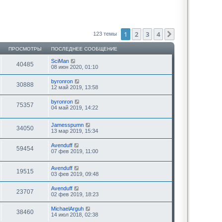
1
2
3
4
След.
123 темы
ПРОСМОТРЫ
ПОСЛЕДНЕЕ СООБЩЕНИЕ
SciMan
40485
08 июн 2020, 01:10
byronron
30888
12 май 2019, 13:58
byronron
75357
04 май 2019, 14:22
Jamesspumn
34050
13 мар 2019, 15:34
Avenduff
59454
07 фев 2019, 11:00
Avenduff
19515
03 фев 2019, 09:48
Avenduff
23707
02 фев 2019, 18:23
MichaelArguh
38460
14 июл 2018, 02:38