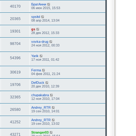
БратАнни
40170
06 июн 2015, 15:53
spsltd
20365
08 апр 2014, 13:04
gs
19301
28 дек 2012, 15:33
vovka-drug
98704
24 ноя 2012, 00:33
Yarik
54396
17 ноя 2011, 01:42
Ferma
30619
04 фев 2011, 21:24
DefDuck
19706
20 дек 2010, 12:39
chupakabra
32365
12 ноя 2010, 17:04
Andrey_RTR
26580
19 сен 2010, 14:01
Andrey_RTR
41252
19 сен 2010, 13:02
Stranger03
43271
29 мар 2010, 15:54