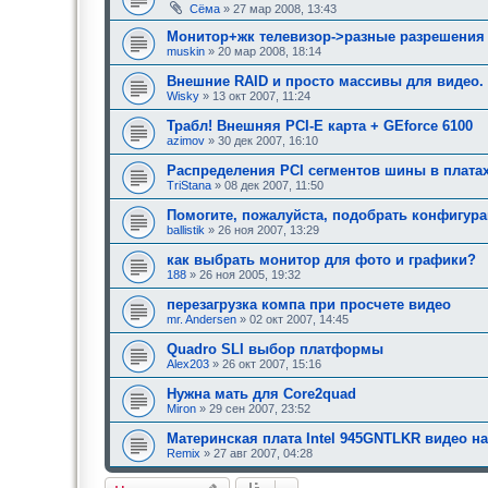
Сёма
» 27 мар 2008, 13:43
е
н
Монитор+жк телевизор->разные разрешения
и
е
muskin
» 20 мар 2008, 18:14
,
т
Внешние RAID и просто массивы для видео.
р
Wisky
» 13 окт 2007, 11:24
е
б
Трабл! Внешняя PCI-E карта + GEforce 6100
у
azimov
» 30 дек 2007, 16:10
ю
щ
е
Распределения PCI сегментов шины в платах
е
TriStana
» 08 дек 2007, 11:50
о
д
Помогите, пожалуйста, подобрать конфигур
о
ballistik
» 26 ноя 2007, 13:29
б
р
как выбрать монитор для фото и графики?
е
н
188
» 26 ноя 2005, 19:32
и
я
перезагрузка компа при просчете видео
:
mr. Andersen
» 02 окт 2007, 14:45
Quadro SLI выбор платформы
Alex203
» 26 окт 2007, 15:16
Нужна мать для Core2quad
Miron
» 29 сен 2007, 23:52
Материнская плата Intel 945GNTLKR видео н
Remix
» 27 авг 2007, 04:28