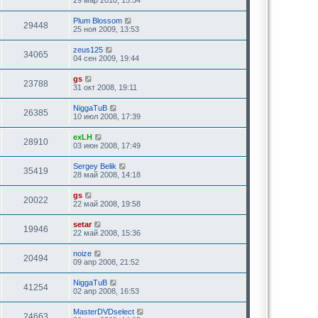
Plum Blossom
29448
25 ноя 2009, 13:53
zeus125
34065
04 сен 2009, 19:44
gs
23788
31 окт 2008, 19:11
NiggaTuB
26385
10 июл 2008, 17:39
exLH
28910
03 июн 2008, 17:49
Sergey Belik
35419
28 май 2008, 14:18
gs
20022
22 май 2008, 19:58
setar
19946
22 май 2008, 15:36
noize
20494
09 апр 2008, 21:52
NiggaTuB
41254
02 апр 2008, 16:53
MasterDVDselect
24663