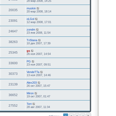
28 мар 2008, 14:25
muskin
20035
20 мар 2008, 18:14
oLGol
23091
12 мар 2008, 17:01
zondm
24647
23 янв 2008, 11:54
TriStana
38263
10 дек 2007, 17:39
gs
25345
26 ноя 2007, 14:54
PG
33600
23 ноя 2007, 09:51
VendeTTa
30373
13 ноя 2007, 14:46
Alex203
23139
26 окт 2007, 15:47
Miron
36652
19 окт 2007, 01:47
Tert
27552
28 авг 2007, 11:34