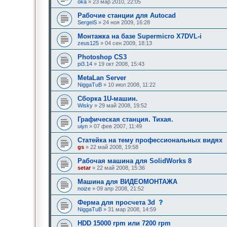
oka
» 23 мар 2010, 22:05
о
б
Рабочие станции для Autocad
щ
SergeiS
» 24 ноя 2009, 16:28
е
н
Монтажка на базе Supermicro X7DVL-i
и
е
zeus125
» 04 сен 2009, 18:13
,
т
Photoshop CS3
р
pi3.14
» 19 окт 2008, 15:43
е
б
MetaLan Server
у
NiggaTuB
» 10 июл 2008, 11:22
ю
щ
е
Сборка 1U-машин.
е
Wisky
» 29 май 2008, 19:52
о
д
Графическая станция. Тихая.
о
uiyn
» 07 фев 2007, 11:49
б
р
Статейка на тему профессиональных видях
е
н
gs
» 22 май 2008, 19:58
и
я
Рабочая машина для SolidWorks 8
:
setar
» 22 май 2008, 15:36
Машина для ВИДЕОМОНТАЖА
noize
» 09 апр 2008, 21:52
с
Ферма для просчета 3d
о
NiggaTuB
» 31 мар 2008, 14:59
о
б
HDD 15000 rpm или 7200 rpm
щ