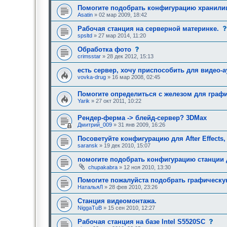
у
Помогите подобрать конфигурацию хранили
ю
Asatin
» 02 мар 2009, 18:42
щ
е
Рабочая станция на серверной материнке.
е
spsltd
» 27 мар 2014, 11:20
о
д
с
о
Обработка фото
о
б
crimsstar
» 28 дек 2012, 15:13
о
р
б
е
есть сервер, хочу приспособить для видео-
щ
н
vovka-drug
» 16 мар 2008, 02:45
е
и
н
я
и
:
Помогите определиться с железом для граф
е
Yarik
» 27 окт 2011, 10:22
,
т
р
Рендер-ферма -> блейд-сервер? 3DMax
е
Дмитрий_009
» 31 янв 2009, 16:26
б
у
Посоветуйте конфигурацию для After Effects,
ю
saransk
» 19 дек 2010, 15:07
щ
е
е
помогите подобрать конфигурацию станции 
о
chupakabra
» 12 ноя 2010, 13:30
д
о
Помогите пожалуйста подобрать графическу
б
НатальяЛ
» 28 фев 2010, 23:26
р
е
Станция видеомонтажа.
н
и
NiggaTuB
» 15 сен 2010, 12:27
я
:
с
Рабочая станция на базе Intel S5520SC
о