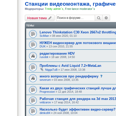
Станции видеомонтажа, графиче
Модераторы:
Trinity admin`s
,
Free-lance moderator`s
Поиск
Рас
Новая тема
ТЕМЫ
Lenovo Thinkstation C30 Xeon 2667v2 throttlin
SciMan
» 08 июн 2020, 01:10
НУЖЕН видеосервер для потокового вещани
DUK
» 13 сен 2010, 21:55
редактирование HDV
rusobit
» 18 авг 2008, 14:50
Проблемы с Avid Liquid 7.2+MetaLan
NiggaTuB
» 17 июн 2008, 13:38
с
много вопросов про рендерферму
о
severum
» 03 июн 2008, 13:35
о
б
Какая из двух графических станций лучше д
щ
е
Progression
» 12 дек 2014, 18:48
н
и
Рабочая станция для рендера на 3d max 201
е
velizarov
» 17 мар 2014, 16:42
,
т
Насколько будет эффективен видео-сервер?
р
е
dimko84
» 24 ноя 2008, 10:04
б