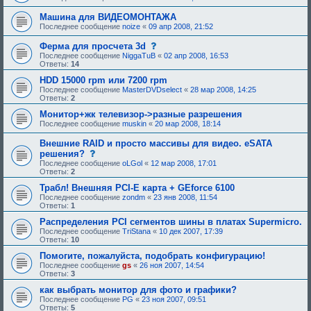
Машина для ВИДЕОМОНТАЖА
Последнее сообщение
noize
«
09 апр 2008, 21:52
с
Ферма для просчета 3d
о
Последнее сообщение
NiggaTuB
«
02 апр 2008, 16:53
о
Ответы:
14
б
щ
HDD 15000 rpm или 7200 rpm
е
Последнее сообщение
MasterDVDselect
«
28 мар 2008, 14:25
н
Ответы:
2
и
е
Монитор+жк телевизор->разные разрешения
,
Последнее сообщение
muskin
«
20 мар 2008, 18:14
т
р
Внешние RAID и просто массивы для видео. eSATA
е
с
решения?
б
о
у
Последнее сообщение
oLGol
«
12 мар 2008, 17:01
о
ю
Ответы:
2
б
щ
щ
е
Трабл! Внешняя PCI-E карта + GEforce 6100
е
е
Последнее сообщение
zondm
«
23 янв 2008, 11:54
н
о
Ответы:
1
и
д
е
о
Распределения PCI сегментов шины в платах Supermicro.
,
б
Последнее сообщение
TriStana
«
10 дек 2007, 17:39
т
р
Ответы:
10
р
е
е
н
Помогите, пожалуйста, подобрать конфигурацию!
б
и
Последнее сообщение
gs
«
26 ноя 2007, 14:54
у
я
Ответы:
3
ю
:
щ
как выбрать монитор для фото и графики?
е
Последнее сообщение
PG
«
23 ноя 2007, 09:51
е
Ответы:
5
о