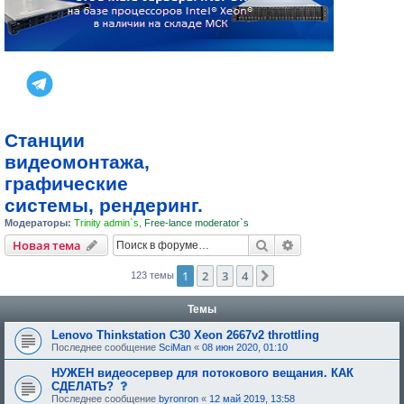
Станции
видеомонтажа,
графические
системы, рендеринг.
Модераторы:
Trinity admin`s
,
Free-lance moderator`s
Поиск
Расширенный пои
Новая тема
1
2
3
4
След.
123 темы
Темы
Lenovo Thinkstation C30 Xeon 2667v2 throttling
Последнее сообщение
SciMan
«
08 июн 2020, 01:10
НУЖЕН видеосервер для потокового вещания. КАК
с
СДЕЛАТЬ?
о
Последнее сообщение
byronron
«
12 май 2019, 13:58