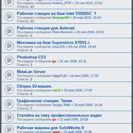
Последнее сообщение
Andrey_RTR
«
19 сен 2010, 13:02
Ответы:
14
с
Рабочая станция на базе Intel S5520SC
о
Последнее сообщение
Stranger03
«
29 мар 2010, 15:54
о
Ответы:
13
б
щ
Рабочие станции для Autocad
е
Последнее сообщение
Plum Blossom
«
25 ноя 2009, 13:53
н
Ответы:
5
и
е
Монтажка на базе Supermicro X7DVL-i
,
Последнее сообщение
zeus125
«
04 сен 2009, 19:44
т
Ответы:
9
р
е
Photoshop CS3
б
Последнее сообщение
gs
«
31 окт 2008, 19:11
у
Ответы:
3
ю
щ
MetaLan Server
е
Последнее сообщение
NiggaTuB
«
10 июл 2008, 17:39
е
Ответы:
3
о
д
Сборка 1U-машин.
о
Последнее сообщение
exLH
«
03 июн 2008, 17:49
б
Ответы:
6
р
е
Графическая станция. Тихая.
н
Последнее сообщение
Sergey Belik
«
28 май 2008, 14:18
и
Ответы:
7
я
:
Статейка на тему профессиональных видях
Последнее сообщение
gs
«
22 май 2008, 19:58
Рабочая машина для SolidWorks 8
Последнее сообщение
setar
«
22 май 2008, 15:36