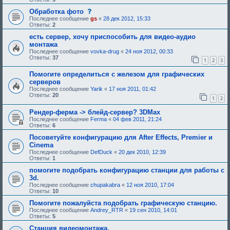
е
и
б
я
б
е
щ
с
Обработка фото
:
у
,
е
о
Последнее сообщение
gs
«
28 дек 2012, 15:33
ю
т
н
о
Ответы:
2
щ
р
и
б
е
е
е
щ
есть сервер, хочу приспособить для видео-аудио
е
б
,
е
монтажа
о
у
т
н
д
Последнее сообщение
vovka-drug
«
24 ноя 2012, 00:33
ю
р
и
о
Ответы:
37
щ
е
е
1
2
3
б
е
б
,
р
е
у
т
Помогите определиться с железом для графических
е
о
ю
р
н
серверов
д
щ
е
и
Последнее сообщение
Yarik
«
17 ноя 2011, 01:42
о
е
б
я
Ответы:
20
б
е
у
1
2
:
р
о
ю
е
д
щ
Рендер-ферма -> блейд-сервер? 3DMax
н
о
е
Последнее сообщение
Ferma
«
04 фев 2011, 21:24
и
б
е
Ответы:
6
я
р
о
:
е
д
Посоветуйте конфигурацию для After Effects, Premier и
н
о
Cinema
и
б
я
р
Последнее сообщение
DefDuck
«
20 дек 2010, 12:39
:
е
Ответы:
1
н
помогите подобрать конфигурацию станции для работы с
и
я
3d.
:
Последнее сообщение
chupakabra
«
12 ноя 2010, 17:04
Ответы:
10
Помогите пожалуйста подобрать графическую станцию.
Последнее сообщение
Andrey_RTR
«
19 сен 2010, 14:01
Ответы:
5
Станция видеомонтажа.