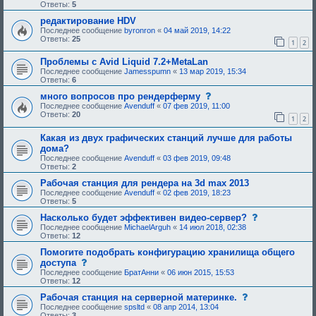
о
Ответы:
5
б
щ
редактирование HDV
е
Последнее сообщение
byronron
«
04 май 2019, 14:22
н
Ответы:
25
1
2
и
е
,
Проблемы с Avid Liquid 7.2+MetaLan
т
Последнее сообщение
Jamesspumn
«
13 мар 2019, 15:34
р
Ответы:
6
е
б
с
много вопросов про рендерферму
у
о
Последнее сообщение
Avenduff
«
07 фев 2019, 11:00
ю
о
Ответы:
20
1
2
щ
б
е
щ
е
Какая из двух графических станций лучше для работы
е
о
н
дома?
д
и
Последнее сообщение
Avenduff
«
03 фев 2019, 09:48
о
е
Ответы:
2
б
,
р
т
Рабочая станция для рендера на 3d max 2013
е
р
Последнее сообщение
Avenduff
«
02 фев 2019, 18:23
н
е
Ответы:
5
и
б
я
у
с
Насколько будет эффективен видео-сервер?
:
ю
о
Последнее сообщение
MichaelArguh
«
14 июл 2018, 02:38
щ
о
Ответы:
12
е
б
е
щ
Помогите подобрать конфигурацию хранилища общего
о
е
с
доступа
д
н
о
Последнее сообщение
БратАнни
«
06 июн 2015, 15:53
о
и
о
Ответы:
12
б
е
б
р
,
щ
с
Рабочая станция на серверной материнке.
е
т
е
о
н
Последнее сообщение
spsltd
«
08 апр 2014, 13:04
р
н
о
и
Ответы:
3