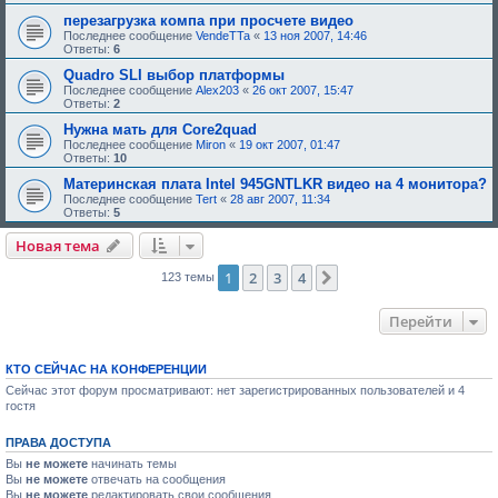
д
перезагрузка компа при просчете видео
о
Последнее сообщение
VendeTTa
«
13 ноя 2007, 14:46
б
Ответы:
6
р
е
Quadro SLI выбор платформы
н
Последнее сообщение
Alex203
«
26 окт 2007, 15:47
и
Ответы:
2
я
:
Нужна мать для Core2quad
Последнее сообщение
Miron
«
19 окт 2007, 01:47
Ответы:
10
Материнская плата Intel 945GNTLKR видео на 4 монитора?
Последнее сообщение
Tert
«
28 авг 2007, 11:34
Ответы:
5
Новая тема
1
2
3
4
След.
123 темы
Перейти
КТО СЕЙЧАС НА КОНФЕРЕНЦИИ
Сейчас этот форум просматривают: нет зарегистрированных пользователей и 4
гостя
ПРАВА ДОСТУПА
Вы
не можете
начинать темы
Вы
не можете
отвечать на сообщения
Вы
не можете
редактировать свои сообщения