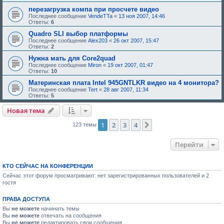
д
перезагрузка компа при просчете видео
о
Последнее сообщение
VendeTTa
«
13 ноя 2007, 14:46
б
Ответы:
6
р
е
Quadro SLI выбор платформы
н
Последнее сообщение
Alex203
«
26 окт 2007, 15:47
и
Ответы:
2
я
:
Нужна мать для Core2quad
Последнее сообщение
Miron
«
19 окт 2007, 01:47
Ответы:
10
Материнская плата Intel 945GNTLKR видео на 4 монитора?
Последнее сообщение
Tert
«
28 авг 2007, 11:34
Ответы:
5
Новая тема
1
2
3
4
След.
123 темы
Перейти
КТО СЕЙЧАС НА КОНФЕРЕНЦИИ
Сейчас этот форум просматривают: нет зарегистрированных пользователей и 2
гостя
ПРАВА ДОСТУПА
Вы
не можете
начинать темы
Вы
не можете
отвечать на сообщения
Вы
не можете
редактировать свои сообщения