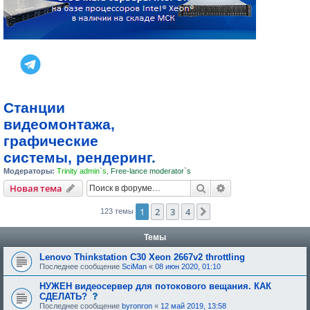
Станции
видеомонтажа,
графические
системы, рендеринг.
Модераторы:
Trinity admin`s
,
Free-lance moderator`s
Поиск
Расширенный пои
Новая тема
1
2
3
4
След.
123 темы
Темы
Lenovo Thinkstation C30 Xeon 2667v2 throttling
Последнее сообщение
SciMan
«
08 июн 2020, 01:10
НУЖЕН видеосервер для потокового вещания. КАК
с
СДЕЛАТЬ?
о
Последнее сообщение
byronron
«
12 май 2019, 13:58