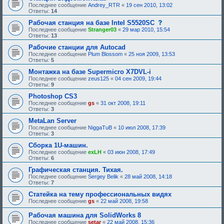
Последнее сообщение
Andrey_RTR
«
19 сен 2010, 13:02
Ответы:
14
с
Рабочая станция на базе Intel S5520SC
о
Последнее сообщение
Stranger03
«
29 мар 2010, 15:54
о
Ответы:
13
б
щ
Рабочие станции для Autocad
е
Последнее сообщение
Plum Blossom
«
25 ноя 2009, 13:53
н
Ответы:
5
и
е
Монтажка на базе Supermicro X7DVL-i
,
Последнее сообщение
zeus125
«
04 сен 2009, 19:44
т
Ответы:
9
р
е
Photoshop CS3
б
Последнее сообщение
gs
«
31 окт 2008, 19:11
у
Ответы:
3
ю
щ
MetaLan Server
е
Последнее сообщение
NiggaTuB
«
10 июл 2008, 17:39
е
Ответы:
3
о
д
Сборка 1U-машин.
о
Последнее сообщение
exLH
«
03 июн 2008, 17:49
б
Ответы:
6
р
е
Графическая станция. Тихая.
н
Последнее сообщение
Sergey Belik
«
28 май 2008, 14:18
и
Ответы:
7
я
:
Статейка на тему профессиональных видях
Последнее сообщение
gs
«
22 май 2008, 19:58
Рабочая машина для SolidWorks 8
Последнее сообщение
setar
«
22 май 2008, 15:36