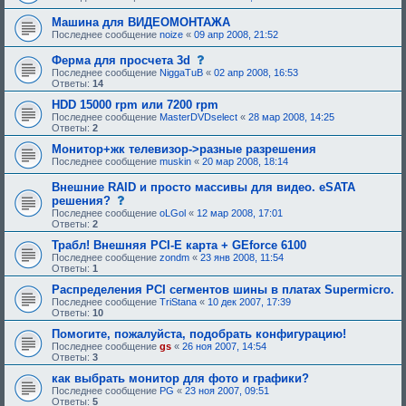
Машина для ВИДЕОМОНТАЖА
Последнее сообщение
noize
«
09 апр 2008, 21:52
с
Ферма для просчета 3d
о
Последнее сообщение
NiggaTuB
«
02 апр 2008, 16:53
о
Ответы:
14
б
щ
HDD 15000 rpm или 7200 rpm
е
Последнее сообщение
MasterDVDselect
«
28 мар 2008, 14:25
н
Ответы:
2
и
е
Монитор+жк телевизор->разные разрешения
,
Последнее сообщение
muskin
«
20 мар 2008, 18:14
т
р
Внешние RAID и просто массивы для видео. eSATA
е
с
решения?
б
о
у
Последнее сообщение
oLGol
«
12 мар 2008, 17:01
о
ю
Ответы:
2
б
щ
щ
е
Трабл! Внешняя PCI-E карта + GEforce 6100
е
е
Последнее сообщение
zondm
«
23 янв 2008, 11:54
н
о
Ответы:
1
и
д
е
о
Распределения PCI сегментов шины в платах Supermicro.
,
б
Последнее сообщение
TriStana
«
10 дек 2007, 17:39
т
р
Ответы:
10
р
е
е
н
Помогите, пожалуйста, подобрать конфигурацию!
б
и
Последнее сообщение
gs
«
26 ноя 2007, 14:54
у
я
Ответы:
3
ю
:
щ
как выбрать монитор для фото и графики?
е
Последнее сообщение
PG
«
23 ноя 2007, 09:51
е
Ответы:
5
о