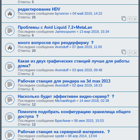
о
Ответы:
5
б
щ
редактирование HDV
е
Последнее сообщение
byronron
«
04 май 2019, 14:22
н
Ответы:
25
1
2
и
е
,
Проблемы с Avid Liquid 7.2+MetaLan
т
Последнее сообщение
Jamesspumn
«
13 мар 2019, 15:34
р
Ответы:
6
е
б
с
много вопросов про рендерферму
у
о
Последнее сообщение
Avenduff
«
07 фев 2019, 11:00
ю
о
Ответы:
20
1
2
щ
б
е
щ
е
Какая из двух графических станций лучше для работы
е
о
н
дома?
д
и
Последнее сообщение
Avenduff
«
03 фев 2019, 09:48
о
е
Ответы:
2
б
,
р
т
Рабочая станция для рендера на 3d max 2013
е
р
Последнее сообщение
Avenduff
«
02 фев 2019, 18:23
н
е
Ответы:
5
и
б
я
у
с
Насколько будет эффективен видео-сервер?
:
ю
о
Последнее сообщение
MichaelArguh
«
14 июл 2018, 02:38
щ
о
Ответы:
12
е
б
е
щ
Помогите подобрать конфигурацию хранилища общего
о
е
с
доступа
д
н
о
Последнее сообщение
БратАнни
«
06 июн 2015, 15:53
о
и
о
Ответы:
12
б
е
б
р
,
щ
с
Рабочая станция на серверной материнке.
е
т
е
о
н
Последнее сообщение
spsltd
«
08 апр 2014, 13:04
р
н
о
и
Ответы:
3