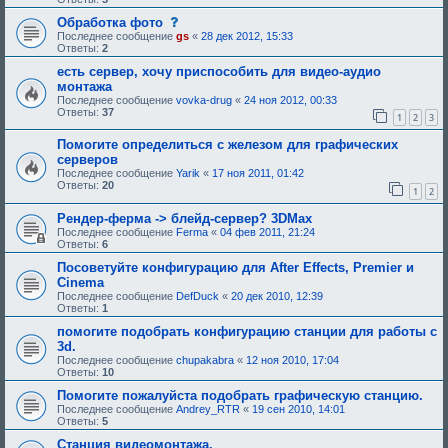
е
и
б
я
б
е
щ
с
Обработка фото
:
у
,
е
о
Последнее сообщение
gs
«
28 дек 2012, 15:33
ю
т
н
о
Ответы:
2
щ
р
и
б
е
е
е
щ
есть сервер, хочу приспособить для видео-аудио
е
б
,
е
монтажа
о
у
т
н
д
Последнее сообщение
vovka-drug
«
24 ноя 2012, 00:33
ю
р
и
о
Ответы:
37
щ
е
е
1
2
3
б
е
б
,
р
е
у
т
Помогите определиться с железом для графических
е
о
ю
р
н
серверов
д
щ
е
и
Последнее сообщение
Yarik
«
17 ноя 2011, 01:42
о
е
б
я
Ответы:
20
б
е
у
1
2
:
р
о
ю
е
д
щ
Рендер-ферма -> блейд-сервер? 3DMax
н
о
е
Последнее сообщение
Ferma
«
04 фев 2011, 21:24
и
б
е
Ответы:
6
я
р
о
:
е
д
Посоветуйте конфигурацию для After Effects, Premier и
н
о
Cinema
и
б
я
р
Последнее сообщение
DefDuck
«
20 дек 2010, 12:39
:
е
Ответы:
1
н
помогите подобрать конфигурацию станции для работы с
и
я
3d.
:
Последнее сообщение
chupakabra
«
12 ноя 2010, 17:04
Ответы:
10
Помогите пожалуйста подобрать графическую станцию.
Последнее сообщение
Andrey_RTR
«
19 сен 2010, 14:01
Ответы:
5
Станция видеомонтажа.